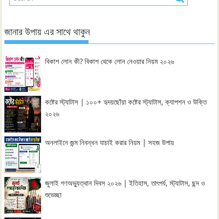
জানার উপায় এর সাথে থাকুন
বিকাশ লোন কী? বিকাশ থেকে লোন নেওয়ার নিয়ম ২০২৬
কষ্টের স্ট্যাটাস | ১০০+ হৃদয়ছোঁয়া কষ্টের স্ট্যাটাস, ক্যাপশন ও উক্তি
২০২৬
অনলাইনে জন্ম নিবন্ধন যাচাই করার নিয়ম | সহজ উপায়
জুলাই গণঅভ্যুত্থান দিবস ২০২৬ | ইতিহাস, তাৎপর্য, স্ট্যাটাস, ছন্দ ও
শুভেচ্ছা