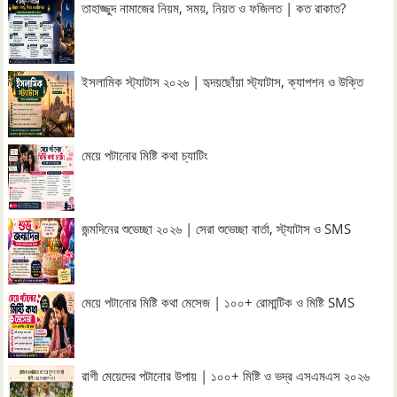
তাহাজ্জুদ নামাজের নিয়ম, সময়, নিয়ত ও ফজিলত | কত রাকাত?
ইসলামিক স্ট্যাটাস ২০২৬ | হৃদয়ছোঁয়া স্ট্যাটাস, ক্যাপশন ও উক্তি
মেয়ে পটানোর মিষ্টি কথা চ্যাটিং
জন্মদিনের শুভেচ্ছা ২০২৬ | সেরা শুভেচ্ছা বার্তা, স্ট্যাটাস ও SMS
মেয়ে পটানোর মিষ্টি কথা মেসেজ | ১০০+ রোমান্টিক ও মিষ্টি SMS
রাগী মেয়েদের পটানোর উপায় | ১০০+ মিষ্টি ও ভদ্র এসএমএস ২০২৬