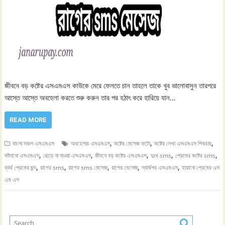
জীবনে বড় কষ্টের এসএমএস কাউকে মেরে ফেলতে চান তাহলে তাকে খুব ভালোবাসুন তারপরে
আস্তে আস্তে অবহেলা করতে শুরু করুন তার পর হঠাৎ করে হারিয়ে যান…
READ MORE
,
,
,
বাংলা সকল এসএমএস
অবহেলার এসএমএস
কষ্টের মেসেজ ফটো
কষ্টের লেখা এসএমএস পিকচার
,
,
,
,
,
কাঁদানো এসএমএস
ছেড়ে না যাওয়া এসএমএস
জীবনে বড় কষ্টের এসএমএস
দুঃখ sms
প্রেমের কষ্টের sms
,
,
,
,
,
ব্যর্থ প্রেমের ছন্দ
রাগের sms
রাগের sms মেসেজ
রাগের মেসেজ
স্বার্থপর এসএমএস
হারানো প্রেমের এস
এম এস