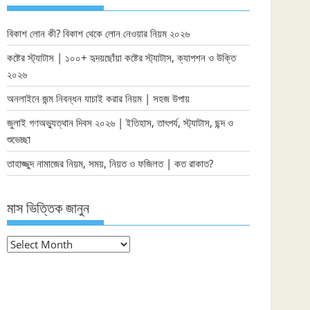
বিকাশ লোন কী? বিকাশ থেকে লোন নেওয়ার নিয়ম ২০২৬
কষ্টের স্ট্যাটাস | ১০০+ হৃদয়ছোঁয়া কষ্টের স্ট্যাটাস, ক্যাপশন ও উক্তি
২০২৬
অনলাইনে জন্ম নিবন্ধন যাচাই করার নিয়ম | সহজ উপায়
জুলাই গণঅভ্যুত্থান দিবস ২০২৬ | ইতিহাস, তাৎপর্য, স্ট্যাটাস, ছন্দ ও
শুভেচ্ছা
তাহাজ্জুদ নামাজের নিয়ম, সময়, নিয়ত ও ফজিলত | কত রাকাত?
মাস ভিত্তিক জানুন
মাস
ভিত্তিক
জানুন