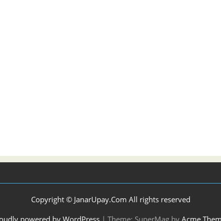
Copyright © JanarUpay.Com All rights reserved
oudly powered by WordPress
|
Theme: SuperMag by
Acme Them