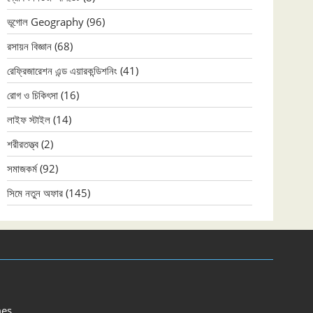
ভূগোল Geography
(96)
রসায়ন বিজ্ঞান
(68)
রেফ্রিজারেশন এন্ড এয়ারকন্ডিশনিং
(41)
রোগ ও চিকিৎসা
(16)
লাইফ স্টাইল
(14)
শরীরতত্ত্ব
(2)
সমাজকর্ম
(92)
সিমে নতুন ‍অফার
(145)
es