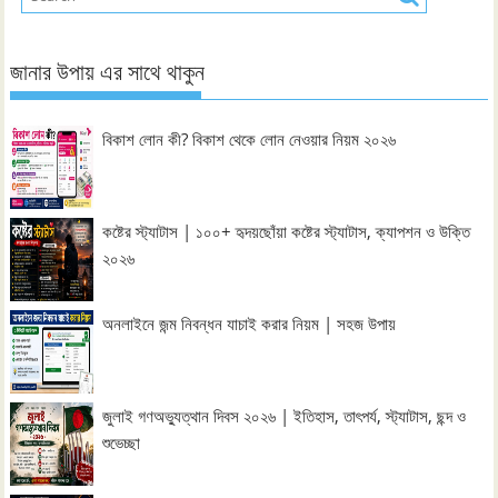
জানার উপায় এর সাথে থাকুন
বিকাশ লোন কী? বিকাশ থেকে লোন নেওয়ার নিয়ম ২০২৬
কষ্টের স্ট্যাটাস | ১০০+ হৃদয়ছোঁয়া কষ্টের স্ট্যাটাস, ক্যাপশন ও উক্তি
২০২৬
অনলাইনে জন্ম নিবন্ধন যাচাই করার নিয়ম | সহজ উপায়
জুলাই গণঅভ্যুত্থান দিবস ২০২৬ | ইতিহাস, তাৎপর্য, স্ট্যাটাস, ছন্দ ও
শুভেচ্ছা