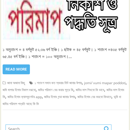
১ অযুতাংশ = ৪ বর্গফুট ৫২.৩৬ বর্গ ইঞ্চি। ১ ছটাক = ৪৫ বর্গফুট। ১ শতাংশ =৪৩৫ বর্গফুট
৬৫.৪৫ বর্গ ইঞ্চি। ১ শতাংশ = ১০০ অযুতাংশ।…
READ MORE
,
,
জানা অজানা কিছু
১ শতাংশ সমান কত স্কয়ার ফিট জানার উপায়
jomi/ vumi mapar poddoti
,
,
,
জমি মাপার হিসাব নিকাশ বঝবো
জমির পরিমাণ বের করার সূত্র কি
জমির মাপ শিখবো কি ভাবে
জমির মাপ হিসাব
,
,
,
,
কি
জমির হিসাব ক্যালকুলেটর app
জমির হিসাব গন্ডা জানার উপায়
জমির হিসাব বের করবো কিভাবে
ভূমি বা
জমির পরিমাপ পদ্ধতি আছে কি কি