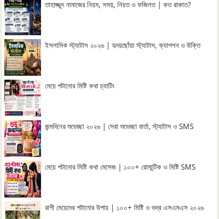
তাহাজ্জুদ নামাজের নিয়ম, সময়, নিয়ত ও ফজিলত | কত রাকাত?
ইসলামিক স্ট্যাটাস ২০২৬ | হৃদয়ছোঁয়া স্ট্যাটাস, ক্যাপশন ও উক্তি
মেয়ে পটানোর মিষ্টি কথা চ্যাটিং
জন্মদিনের শুভেচ্ছা ২০২৬ | সেরা শুভেচ্ছা বার্তা, স্ট্যাটাস ও SMS
মেয়ে পটানোর মিষ্টি কথা মেসেজ | ১০০+ রোমান্টিক ও মিষ্টি SMS
রাগী মেয়েদের পটানোর উপায় | ১০০+ মিষ্টি ও ভদ্র এসএমএস ২০২৬