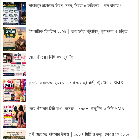
তাহাজ্জুদ নামাজের নিয়ম, সময়, নিয়ত ও ফজিলত | কত রাকাত?
ইসলামিক স্ট্যাটাস ২০২৬ | হৃদয়ছোঁয়া স্ট্যাটাস, ক্যাপশন ও উক্তি
মেয়ে পটানোর মিষ্টি কথা চ্যাটিং
জন্মদিনের শুভেচ্ছা ২০২৬ | সেরা শুভেচ্ছা বার্তা, স্ট্যাটাস ও SMS
মেয়ে পটানোর মিষ্টি কথা মেসেজ | ১০০+ রোমান্টিক ও মিষ্টি SMS
রাগী মেয়েদের পটানোর উপায় | ১০০+ মিষ্টি ও ভদ্র এসএমএস ২০২৬