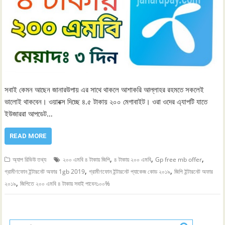
সবাই কেমন আছেন জানারউপায় এর সাথে থাকলে আশাকরি আল্লাহর রহমতে সকলেই
ভালোই থাকবেন। ওয়াবক্স দিচ্ছে ৪.৫ টাকায় ২০০ মেগাবাইট। ওরা ওদের এ্যাপটি যাতে
ইউজাররা আপডেট…
READ MORE
,
,
,
অ্যাপ রিভিউ তথ্য
২০০ এমবি ৪ টাকায় জিপি
৪ টাকায় ২০০ এমবি
Gp free mb offer
,
,
গ্রামীণফোন ইন্টারনেট অফার 1gb 2019
গ্রামীণফোন ইন্টারনেট প্যাকেজ কোড ২০১৯
জিপি ইন্টারনেট অফার
,
২০১৯
জিপিতে ২০০ এমবি ৪ টাকায় সবাই পাবেন১০০%