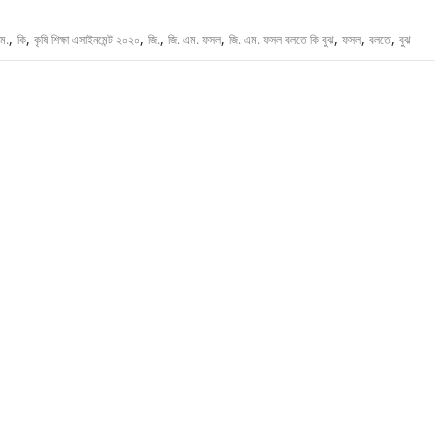
,
,
,
,
,
,
,
,
ম.
কি
কৃষি শিক্ষা এসাইনমেন্ট ২০২০
জি.
জি. এম. ফসল
জি. এম. ফসল বলতে কি বুঝ
ফসল
বলতে
বুঝ