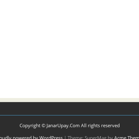
Copyright © JanarUpay.Com All rights reserved
oudly powered by WordPress
|
Theme: SuperMag by
Acme Them