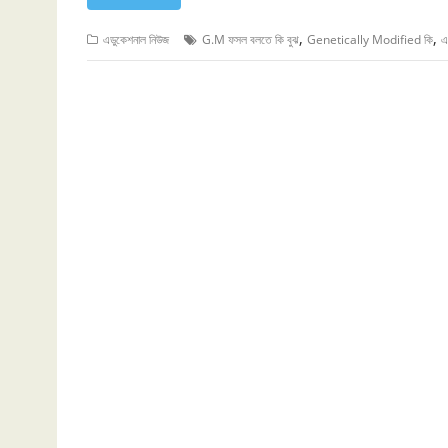
,
,
এডুকেশনাল নিউজ
G.M ফসল বলতে কি বুঝ
Genetically Modified কি
এ