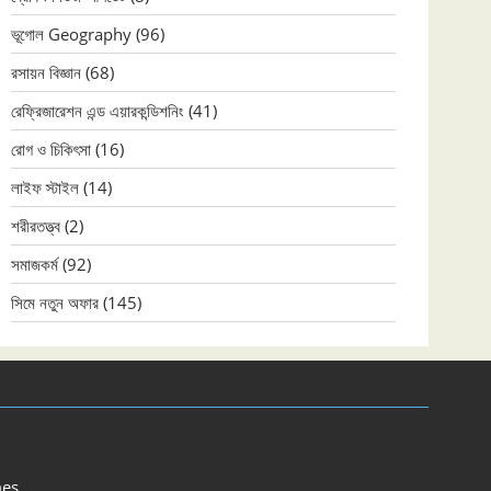
ভূগোল Geography
(96)
রসায়ন বিজ্ঞান
(68)
রেফ্রিজারেশন এন্ড এয়ারকন্ডিশনিং
(41)
রোগ ও চিকিৎসা
(16)
লাইফ স্টাইল
(14)
শরীরতত্ত্ব
(2)
সমাজকর্ম
(92)
সিমে নতুন ‍অফার
(145)
es