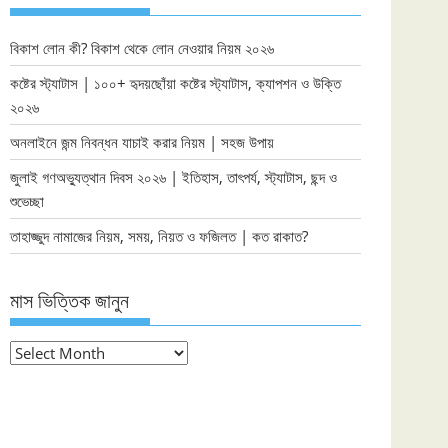
বিকাশ লোন কী? বিকাশ থেকে লোন নেওয়ার নিয়ম ২০২৬
কষ্টের স্ট্যাটাস | ১০০+ হৃদয়ছোঁয়া কষ্টের স্ট্যাটাস, ক্যাপশন ও উক্তি
২০২৬
অনলাইনে জন্ম নিবন্ধন যাচাই করার নিয়ম | সহজ উপায়
জুলাই গণঅভ্যুত্থান দিবস ২০২৬ | ইতিহাস, তাৎপর্য, স্ট্যাটাস, ছন্দ ও
শুভেচ্ছা
তাহাজ্জুদ নামাজের নিয়ম, সময়, নিয়ত ও ফজিলত | কত রাকাত?
মাস ভিত্তিক জানুন
মাস
ভিত্তিক
জানুন