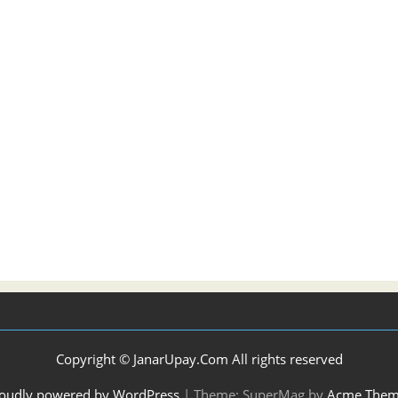
Copyright © JanarUpay.Com All rights reserved
oudly powered by WordPress
|
Theme: SuperMag by
Acme Them