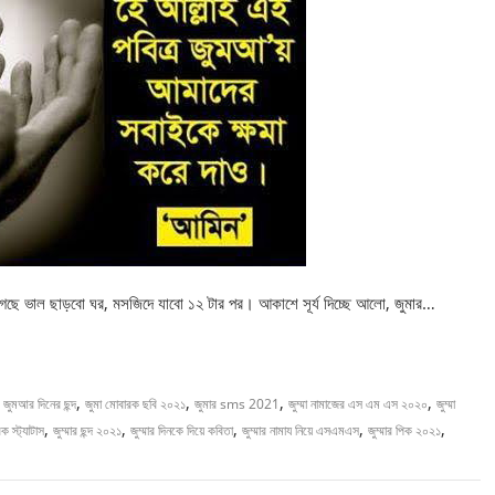
ে ভাল ছাড়বো ঘর, মসজিদে যাবো ১২ টার পর। আকাশে সূর্য দিচ্ছে আলো, জুমার…
,
,
,
,
,
জুমআর দিনের ছন্দ
জুমা মোবারক ছবি ২০২১
জুমার sms 2021
জুম্মা নামাজের এস এম এস ২০২০
জুম্মা
,
,
,
,
,
রক স্ট্যাটাস
জুম্মার ছন্দ ২০২১
জুম্মার দিনকে দিয়ে কবিতা
জুম্মার নামায নিয়ে এসএমএস
জুম্মার পিক ২০২১