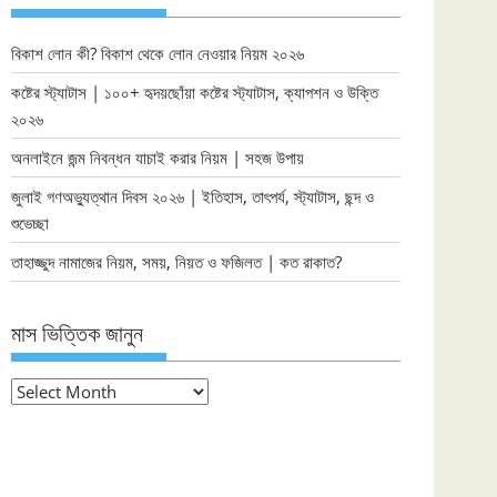
বিকাশ লোন কী? বিকাশ থেকে লোন নেওয়ার নিয়ম ২০২৬
কষ্টের স্ট্যাটাস | ১০০+ হৃদয়ছোঁয়া কষ্টের স্ট্যাটাস, ক্যাপশন ও উক্তি
২০২৬
অনলাইনে জন্ম নিবন্ধন যাচাই করার নিয়ম | সহজ উপায়
জুলাই গণঅভ্যুত্থান দিবস ২০২৬ | ইতিহাস, তাৎপর্য, স্ট্যাটাস, ছন্দ ও
শুভেচ্ছা
তাহাজ্জুদ নামাজের নিয়ম, সময়, নিয়ত ও ফজিলত | কত রাকাত?
মাস ভিত্তিক জানুন
মাস
ভিত্তিক
জানুন