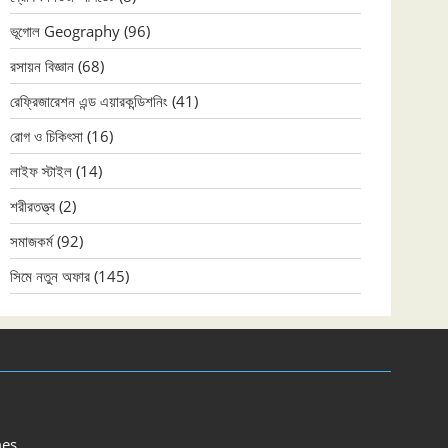
ভূগোল Geography
(96)
রসায়ন বিজ্ঞান
(68)
রেফ্রিজারেশন এন্ড এয়ারকন্ডিশনিং
(41)
রোগ ও চিকিৎসা
(16)
লাইফ স্টাইল
(14)
শরীরতত্ত্ব
(2)
সমাজকর্ম
(92)
সিমে নতুন ‍অফার
(145)
es