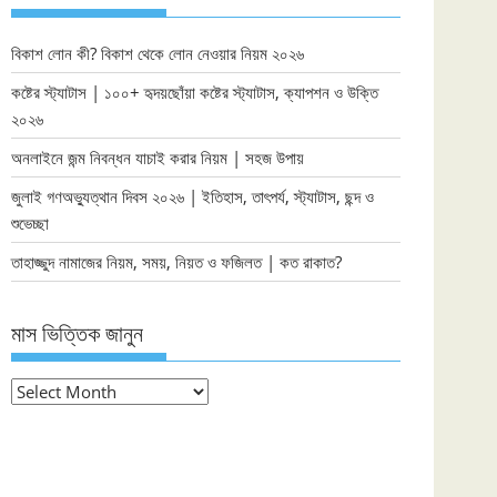
বিকাশ লোন কী? বিকাশ থেকে লোন নেওয়ার নিয়ম ২০২৬
কষ্টের স্ট্যাটাস | ১০০+ হৃদয়ছোঁয়া কষ্টের স্ট্যাটাস, ক্যাপশন ও উক্তি
২০২৬
অনলাইনে জন্ম নিবন্ধন যাচাই করার নিয়ম | সহজ উপায়
জুলাই গণঅভ্যুত্থান দিবস ২০২৬ | ইতিহাস, তাৎপর্য, স্ট্যাটাস, ছন্দ ও
শুভেচ্ছা
তাহাজ্জুদ নামাজের নিয়ম, সময়, নিয়ত ও ফজিলত | কত রাকাত?
মাস ভিত্তিক জানুন
মাস
ভিত্তিক
জানুন