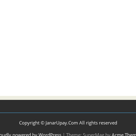
Copyright © JanarUpay.Com All rights reserved
oudly powered by WordPress
|
Theme: SuperMag by
Acme Them