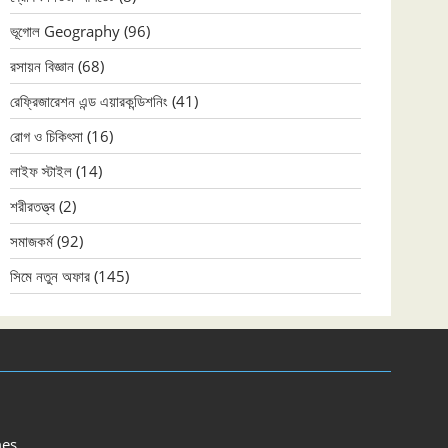
ভূগোল Geography
(96)
রসায়ন বিজ্ঞান
(68)
রেফ্রিজারেশন এন্ড এয়ারকন্ডিশনিং
(41)
রোগ ও চিকিৎসা
(16)
লাইফ স্টাইল
(14)
শরীরতত্ত্ব
(2)
সমাজকর্ম
(92)
সিমে নতুন ‍অফার
(145)
es