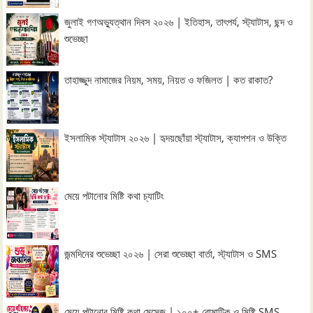
জুলাই গণঅভ্যুত্থান দিবস ২০২৬ | ইতিহাস, তাৎপর্য, স্ট্যাটাস, ছন্দ ও
শুভেচ্ছা
তাহাজ্জুদ নামাজের নিয়ম, সময়, নিয়ত ও ফজিলত | কত রাকাত?
ইসলামিক স্ট্যাটাস ২০২৬ | হৃদয়ছোঁয়া স্ট্যাটাস, ক্যাপশন ও উক্তি
মেয়ে পটানোর মিষ্টি কথা চ্যাটিং
জন্মদিনের শুভেচ্ছা ২০২৬ | সেরা শুভেচ্ছা বার্তা, স্ট্যাটাস ও SMS
মেয়ে পটানোর মিষ্টি কথা মেসেজ | ১০০+ রোমান্টিক ও মিষ্টি SMS