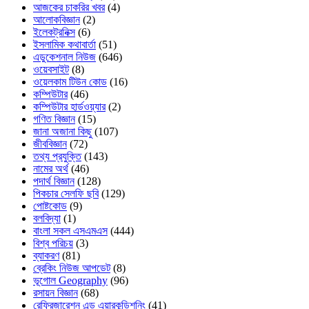
আজকের চাকরির খবর
(4)
আলোকবিজ্ঞান
(2)
ইলেকট্রনিক্স
(6)
ইসলামিক কথাবার্তা
(51)
এডুকেশনাল নিউজ
(646)
ওয়েবসাইট
(8)
ওয়েলকাম টিউন কোড
(16)
কম্পিউটার
(46)
কম্পিউটার হার্ডওয়্যার
(2)
গণিত বিজ্ঞান
(15)
জানা অজানা কিছু
(107)
জীববিজ্ঞান
(72)
তথ্য প্রযুক্তি
(143)
নামের অর্থ
(46)
পদার্থ বিজ্ঞান
(128)
পিকচার সেলফি ছবি
(129)
পোষ্টকোড
(9)
বলবিদ্যা
(1)
বাংলা সকল এসএমএস
(444)
বিশ্ব পরিচয়
(3)
ব্যাকরণ
(81)
ব্রেকিং নিউজ আপডেট
(8)
ভূগোল Geography
(96)
রসায়ন বিজ্ঞান
(68)
রেফ্রিজারেশন এন্ড এয়ারকন্ডিশনিং
(41)