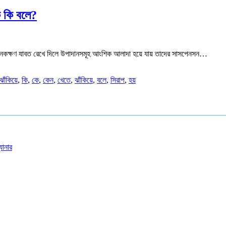
ে কি বলে?
 অনেকক্ষণ যাবত রেখে দিলে উপাদানসমূহ আংশিক আলাদা হয়ে যায় তাদের সাসপেনসন…
 ঝাঁকিয়ে
,
কি
,
কে
,
কেন
,
খেতে
,
ঝাঁকিয়ে
,
বলে
,
সিরাপ
,
হয়