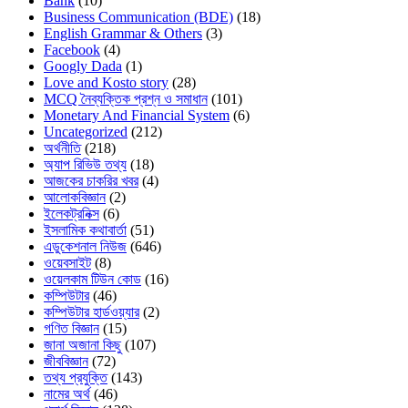
Bank
(10)
Business Communication (BDE)
(18)
English Grammar & Others
(3)
Facebook
(4)
Googly Dada
(1)
Love and Kosto story
(28)
MCQ নৈব্যক্তিক প্রশ্ন ও সমাধান
(101)
Monetary And Financial System
(6)
Uncategorized
(212)
অর্থনীতি
(218)
অ্যাপ রিভিউ তথ্য
(18)
আজকের চাকরির খবর
(4)
আলোকবিজ্ঞান
(2)
ইলেকট্রনিক্স
(6)
ইসলামিক কথাবার্তা
(51)
এডুকেশনাল নিউজ
(646)
ওয়েবসাইট
(8)
ওয়েলকাম টিউন কোড
(16)
কম্পিউটার
(46)
কম্পিউটার হার্ডওয়্যার
(2)
গণিত বিজ্ঞান
(15)
জানা অজানা কিছু
(107)
জীববিজ্ঞান
(72)
তথ্য প্রযুক্তি
(143)
নামের অর্থ
(46)