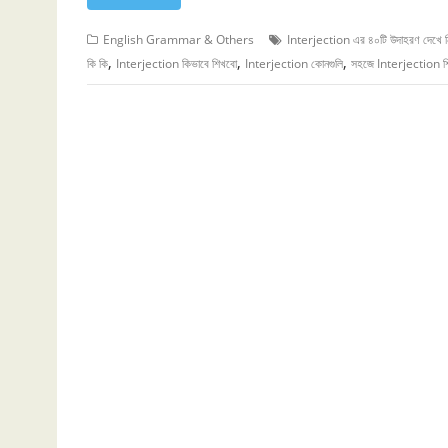
English Grammar & Others
Interjection এর ৪০টি উদাহরণ দেখে ন
,
,
,
কি কি
Interjection কিভাবে শিখবো
Interjection কোনগুলি
সহজে Interjection শি