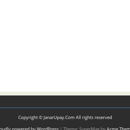
Copyright © JanarUpay.Com All rights reserved
oudly powered by WordPress
|
Theme: SuperMag by
Acme Them