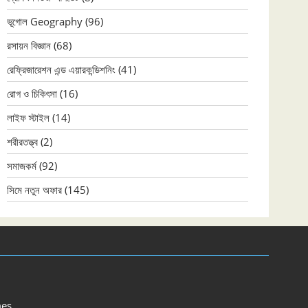
ভূগোল Geography
(96)
রসায়ন বিজ্ঞান
(68)
রেফ্রিজারেশন এন্ড এয়ারকন্ডিশনিং
(41)
রোগ ও চিকিৎসা
(16)
লাইফ স্টাইল
(14)
শরীরতত্ত্ব
(2)
সমাজকর্ম
(92)
সিমে নতুন ‍অফার
(145)
es