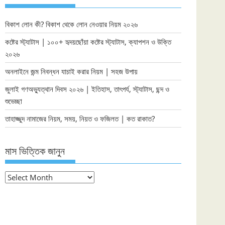
বিকাশ লোন কী? বিকাশ থেকে লোন নেওয়ার নিয়ম ২০২৬
কষ্টের স্ট্যাটাস | ১০০+ হৃদয়ছোঁয়া কষ্টের স্ট্যাটাস, ক্যাপশন ও উক্তি
২০২৬
অনলাইনে জন্ম নিবন্ধন যাচাই করার নিয়ম | সহজ উপায়
জুলাই গণঅভ্যুত্থান দিবস ২০২৬ | ইতিহাস, তাৎপর্য, স্ট্যাটাস, ছন্দ ও
শুভেচ্ছা
তাহাজ্জুদ নামাজের নিয়ম, সময়, নিয়ত ও ফজিলত | কত রাকাত?
মাস ভিত্তিক জানুন
মাস
ভিত্তিক
জানুন