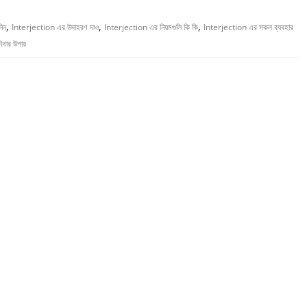
,
,
,
িন
Interjection এর উদাহরণ দাও
Interjection এর নিয়মগুলি কি কি
Interjection এর সকল ব্যবহার
খার উপায়