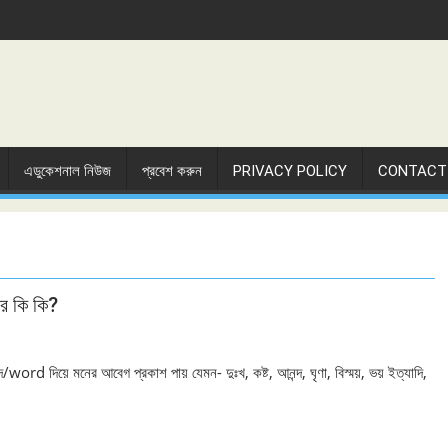
এডুকেশনাল নিউজ
প্রবেশ করুন
PRIVACY POLICY
CONTACT
র কি কি?
ord দিয়ে মনের আবেগ প্রকাশ পায় যেমন- দুঃখ, কষ্ট, আনন্দ, ঘৃণা, বিস্ময়, ভয় ইত্যাদি,