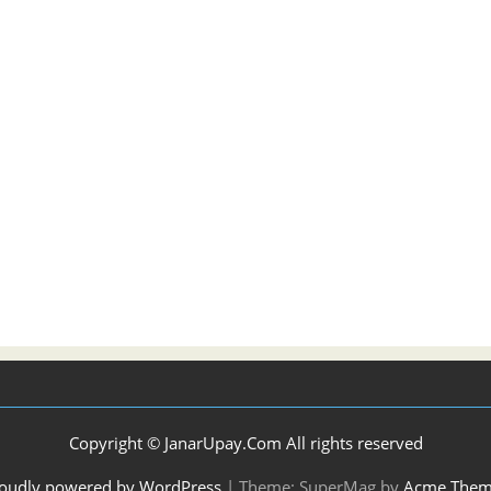
Copyright © JanarUpay.Com All rights reserved
oudly powered by WordPress
|
Theme: SuperMag by
Acme Them