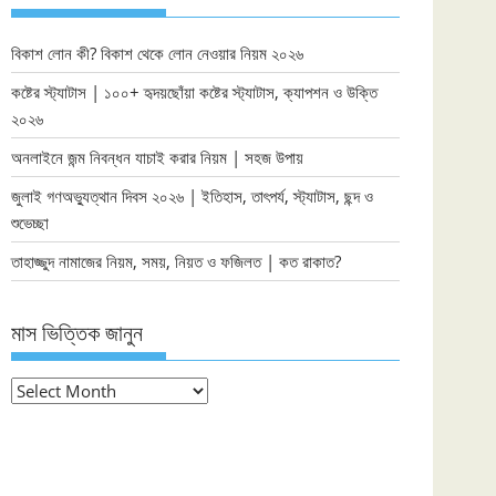
বিকাশ লোন কী? বিকাশ থেকে লোন নেওয়ার নিয়ম ২০২৬
কষ্টের স্ট্যাটাস | ১০০+ হৃদয়ছোঁয়া কষ্টের স্ট্যাটাস, ক্যাপশন ও উক্তি
২০২৬
অনলাইনে জন্ম নিবন্ধন যাচাই করার নিয়ম | সহজ উপায়
জুলাই গণঅভ্যুত্থান দিবস ২০২৬ | ইতিহাস, তাৎপর্য, স্ট্যাটাস, ছন্দ ও
শুভেচ্ছা
তাহাজ্জুদ নামাজের নিয়ম, সময়, নিয়ত ও ফজিলত | কত রাকাত?
মাস ভিত্তিক জানুন
মাস
ভিত্তিক
জানুন