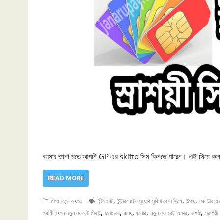
আমার জানা মতে আপনি GP এর skitto সিম কিনতে পারেন। এই সিমে কলরেট
READ MORE
,
,
,
সিমে নতুন ‍অফার
ইন্টারনেট
ইন্টারনেটের সুযোগ সুবিধা কোন সিমে
উপায়
কম টাকায়
,
,
,
,
,
,
গ্রামীণফোন নতুন কলরেট স্কিট
চালানোর
জন্য
জানার
নতুন কল রেট অফার
রাশয়ী
স্রাশয়ী