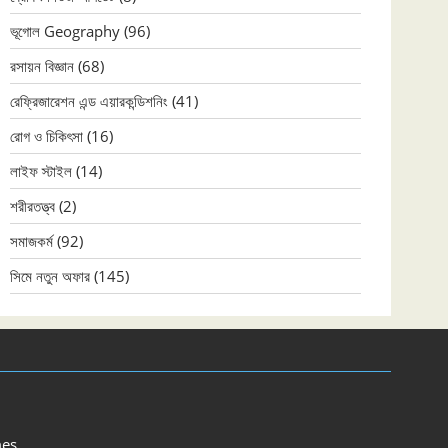
ভূগোল Geography
(96)
রসায়ন বিজ্ঞান
(68)
রেফ্রিজারেশন এন্ড এয়ারকন্ডিশনিং
(41)
রোগ ও চিকিৎসা
(16)
লাইফ স্টাইল
(14)
শরীরতত্ত্ব
(2)
সমাজকর্ম
(92)
সিমে নতুন ‍অফার
(145)
es