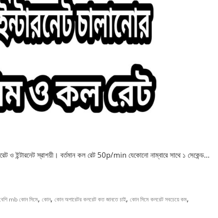
 ও ইন্টারনেট স্রাশয়ী। বর্তমান কল রেট 50p/min যেকোনো নাম্বারে সাথে ১ সেকেন্ড…
,
,
,
,
 বেশি mb কোন সিমে
কোন
কোন অপারেটর কলরেট কত জানতে চাই
কোন সিমে কলরেট সবচেয়ে কম