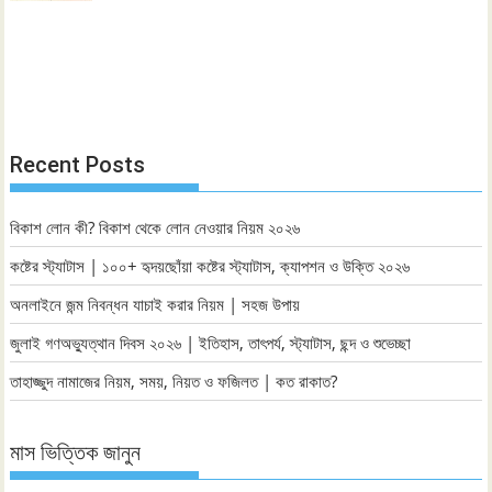
Recent Posts
বিকাশ লোন কী? বিকাশ থেকে লোন নেওয়ার নিয়ম ২০২৬
কষ্টের স্ট্যাটাস | ১০০+ হৃদয়ছোঁয়া কষ্টের স্ট্যাটাস, ক্যাপশন ও উক্তি ২০২৬
অনলাইনে জন্ম নিবন্ধন যাচাই করার নিয়ম | সহজ উপায়
জুলাই গণঅভ্যুত্থান দিবস ২০২৬ | ইতিহাস, তাৎপর্য, স্ট্যাটাস, ছন্দ ও শুভেচ্ছা
তাহাজ্জুদ নামাজের নিয়ম, সময়, নিয়ত ও ফজিলত | কত রাকাত?
মাস ভিত্তিক জানুন