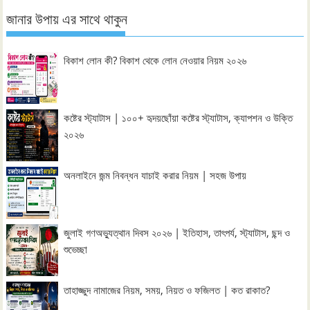
জানার উপায় এর সাথে থাকুন
বিকাশ লোন কী? বিকাশ থেকে লোন নেওয়ার নিয়ম ২০২৬
কষ্টের স্ট্যাটাস | ১০০+ হৃদয়ছোঁয়া কষ্টের স্ট্যাটাস, ক্যাপশন ও উক্তি
২০২৬
অনলাইনে জন্ম নিবন্ধন যাচাই করার নিয়ম | সহজ উপায়
জুলাই গণঅভ্যুত্থান দিবস ২০২৬ | ইতিহাস, তাৎপর্য, স্ট্যাটাস, ছন্দ ও
শুভেচ্ছা
তাহাজ্জুদ নামাজের নিয়ম, সময়, নিয়ত ও ফজিলত | কত রাকাত?