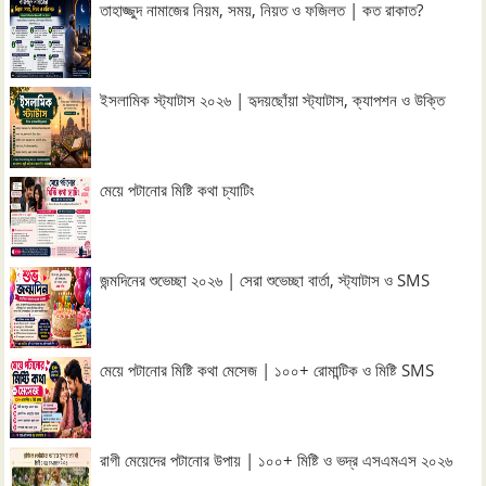
তাহাজ্জুদ নামাজের নিয়ম, সময়, নিয়ত ও ফজিলত | কত রাকাত?
ইসলামিক স্ট্যাটাস ২০২৬ | হৃদয়ছোঁয়া স্ট্যাটাস, ক্যাপশন ও উক্তি
মেয়ে পটানোর মিষ্টি কথা চ্যাটিং
জন্মদিনের শুভেচ্ছা ২০২৬ | সেরা শুভেচ্ছা বার্তা, স্ট্যাটাস ও SMS
মেয়ে পটানোর মিষ্টি কথা মেসেজ | ১০০+ রোমান্টিক ও মিষ্টি SMS
রাগী মেয়েদের পটানোর উপায় | ১০০+ মিষ্টি ও ভদ্র এসএমএস ২০২৬