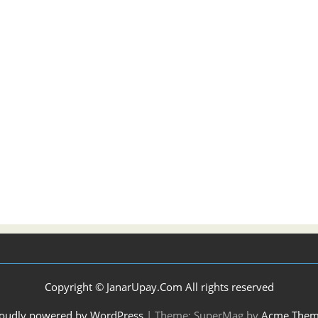
Copyright © JanarUpay.Com All rights reserved
oudly powered by WordPress
|
Theme: SuperMag by
Acme Them