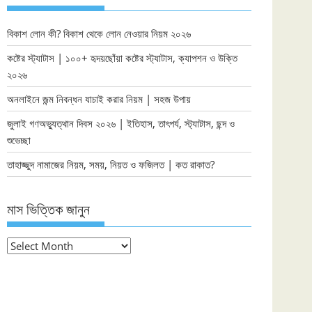
বিকাশ লোন কী? বিকাশ থেকে লোন নেওয়ার নিয়ম ২০২৬
কষ্টের স্ট্যাটাস | ১০০+ হৃদয়ছোঁয়া কষ্টের স্ট্যাটাস, ক্যাপশন ও উক্তি
২০২৬
অনলাইনে জন্ম নিবন্ধন যাচাই করার নিয়ম | সহজ উপায়
জুলাই গণঅভ্যুত্থান দিবস ২০২৬ | ইতিহাস, তাৎপর্য, স্ট্যাটাস, ছন্দ ও
শুভেচ্ছা
তাহাজ্জুদ নামাজের নিয়ম, সময়, নিয়ত ও ফজিলত | কত রাকাত?
মাস ভিত্তিক জানুন
মাস
ভিত্তিক
জানুন