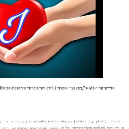
র পিকচার কালেকশনঃ আমাদের আজ পোস্ট J অক্ষরের নতুন রোমান্টিক ছবি ও ওয়ালপেপার
,
,
,
,
,
o
j name photo
j name tattoo mehndi design
j okkhor pic
j photo
j photos
,
,
,
,
,
,
,
Tetu
wallpaper j love name image
এল পিক
ওয়ালপেপার পিকচার সেলফি ছবি
চিত্র
ছবি
জে