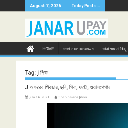
Skip
August 7, 2026
Today Posts ...
to
content
HOME
বাংলা সকল এসএমএস
জানা অজানা কিছু
Tag:
j পিক
J অক্ষরের পিকচার, ছবি, পিক, ফটো, ওয়ালপেপার
July 14, 2021
Shahin Rana Jibon