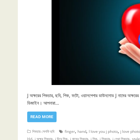
J অক্ষরের পিকচার, ছবি, পিক, ফটো, ওয়ালপেপার ডাউনলোড J নামের অক্ষরে
ডিজাইন। আপনারা…
READ MORE
,
,
,
পিকচার সেলফি ছবি
finger
hand
I love you j photo
j love phot
,
,
,
,
,
,
,
Hd
j অক্ষর পিকচার
j দিয়ে পিক
j নামের পিকচার
j পিক
j পিকচার
j লেখা পিকচার
style