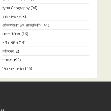
ভূগোল Geography
(96)
রসায়ন বিজ্ঞান
(68)
রেফ্রিজারেশন এন্ড এয়ারকন্ডিশনিং
(41)
রোগ ও চিকিৎসা
(16)
লাইফ স্টাইল
(14)
শরীরতত্ত্ব
(2)
সমাজকর্ম
(92)
সিমে নতুন ‍অফার
(145)
es