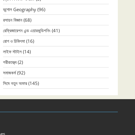
ভূগোল Geography
(96)
রসায়ন বিজ্ঞান
(68)
রেফ্রিজারেশন এন্ড এয়ারকন্ডিশনিং
(41)
রোগ ও চিকিৎসা
(16)
লাইফ স্টাইল
(14)
শরীরতত্ত্ব
(2)
সমাজকর্ম
(92)
সিমে নতুন ‍অফার
(145)
es