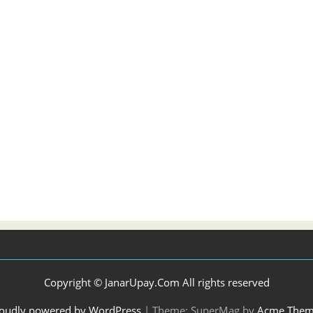
Copyright © JanarUpay.Com All rights reserved
oudly powered by WordPress
|
Theme: SuperMag by
Acme Them