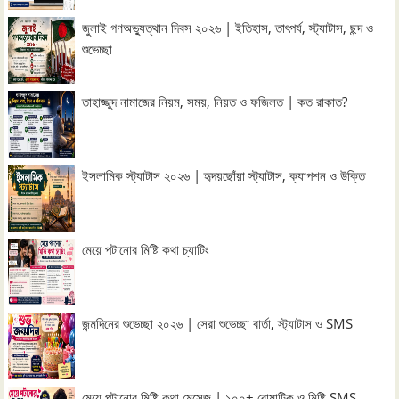
জুলাই গণঅভ্যুত্থান দিবস ২০২৬ | ইতিহাস, তাৎপর্য, স্ট্যাটাস, ছন্দ ও
শুভেচ্ছা
তাহাজ্জুদ নামাজের নিয়ম, সময়, নিয়ত ও ফজিলত | কত রাকাত?
ইসলামিক স্ট্যাটাস ২০২৬ | হৃদয়ছোঁয়া স্ট্যাটাস, ক্যাপশন ও উক্তি
মেয়ে পটানোর মিষ্টি কথা চ্যাটিং
জন্মদিনের শুভেচ্ছা ২০২৬ | সেরা শুভেচ্ছা বার্তা, স্ট্যাটাস ও SMS
মেয়ে পটানোর মিষ্টি কথা মেসেজ | ১০০+ রোমান্টিক ও মিষ্টি SMS