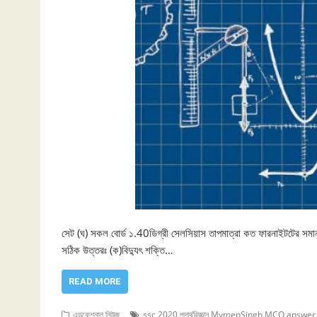
সেট (ঘ) সকল বোর্ড ১.40ডিগ্রী সেলসিয়াস তাপমাত্রা কত ফারনাইটটের সমা
সঠিক উত্তরঃ (ক)বিদ্যুৎ শক্তি…
READ MORE
এডুকেশনাল নিউজ
ssc 2020 পদার্থবিজ্ঞান MymenSingh MCQ answer