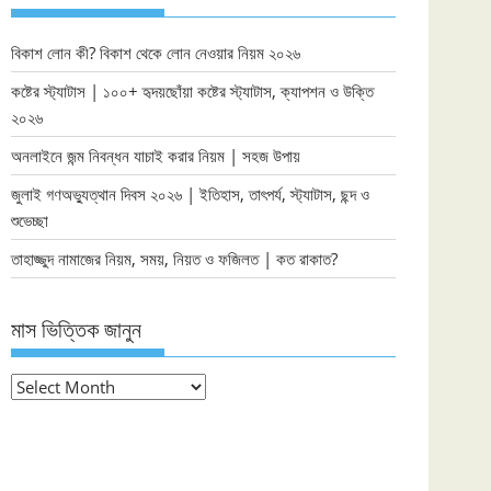
বিকাশ লোন কী? বিকাশ থেকে লোন নেওয়ার নিয়ম ২০২৬
কষ্টের স্ট্যাটাস | ১০০+ হৃদয়ছোঁয়া কষ্টের স্ট্যাটাস, ক্যাপশন ও উক্তি
২০২৬
অনলাইনে জন্ম নিবন্ধন যাচাই করার নিয়ম | সহজ উপায়
জুলাই গণঅভ্যুত্থান দিবস ২০২৬ | ইতিহাস, তাৎপর্য, স্ট্যাটাস, ছন্দ ও
শুভেচ্ছা
তাহাজ্জুদ নামাজের নিয়ম, সময়, নিয়ত ও ফজিলত | কত রাকাত?
মাস ভিত্তিক জানুন
মাস
ভিত্তিক
জানুন