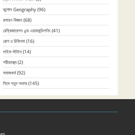
ভূগোল Geography
(96)
রসায়ন বিজ্ঞান
(68)
রেফ্রিজারেশন এন্ড এয়ারকন্ডিশনিং
(41)
রোগ ও চিকিৎসা
(16)
লাইফ স্টাইল
(14)
শরীরতত্ত্ব
(2)
সমাজকর্ম
(92)
সিমে নতুন ‍অফার
(145)
es