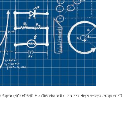
ন উত্তরঃ (গ)104ডিগ্রী F ২.টেলিফোনে কথা শোনার সময় শক্তি রূপান্তর ক্ষেত্রে কোনটি