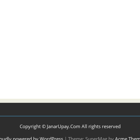
Copyright © JanarUpay.Com All rights reserved
oudly powered by WordPress
|
Theme: SuperMag by
Acme Them