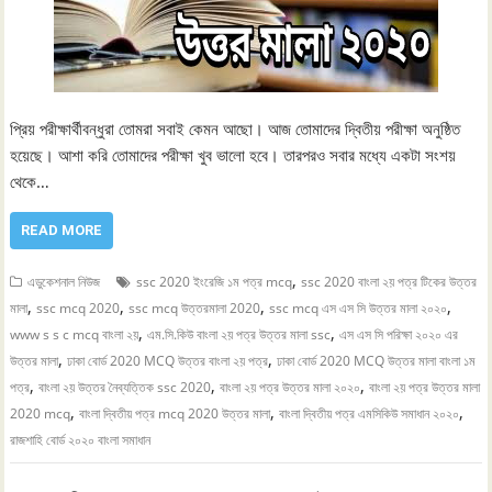
প্রিয় পরীক্ষার্থীবন্ধুরা তোমরা সবাই কেমন আছো। আজ তোমাদের দ্বিতীয় পরীক্ষা অনুষ্ঠিত
হয়েছে। আশা করি তোমাদের পরীক্ষা খুব ভালো হবে। তারপরও সবার মধ্যে একটা সংশয়
থেকে…
READ MORE
,
এডুকেশনাল নিউজ
ssc 2020 ইংরেজি ১ম পত্র mcq
ssc 2020 বাংলা ২য় পত্র টিকের উত্তর
,
,
,
,
মালা
ssc mcq 2020
ssc mcq উত্তরমালা 2020
ssc mcq এস এস সি উত্তর মালা ২০২০
,
,
www s s c mcq বাংলা ২য়
এম.সি.কিউ বাংলা ২য় পত্র উত্তর মালা ssc
এস এস সি পরিক্ষা ২০২০ এর
,
,
উত্তর মালা
ঢাকা বোর্ড 2020 MCQ উত্তর বাংলা ২য় পত্র
ঢাকা বোর্ড 2020 MCQ উত্তর মালা বাংলা ১ম
,
,
,
পত্র
বাংলা ২য় উত্তর নৈব্যত্তিক ssc 2020
বাংলা ২য় পত্র উত্তর মালা ২০২০
বাংলা ২য় পত্র উত্তর মালা
,
,
,
2020 mcq
বাংলা দ্বিতীয় পত্র mcq 2020 উত্তর মালা
বাংলা দ্বিতীয় পত্র এমসিকিউ সমাধান ২০২০
রাজশাহি বোর্ড ২০২০ বাংলা সমাধান