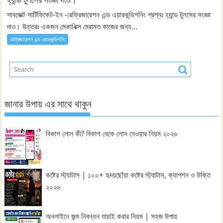
সাবজেক্ট সার্টিফিকেট-ইন -রেফ্রিজারেশন এন্ড এয়ারকন্ডিশনিং প্রশ্নঃ হ্যান্ড টুলসের সংজ্ঞা
দাও। উত্তরঃ একজন মেকানিক্স মেরামত কাজের জন্য...
রেফ্রিজারেশন এন্ড এয়ারকন্ডিশনিং
জানার উপায় এর সাথে থাকুন
বিকাশ লোন কী? বিকাশ থেকে লোন নেওয়ার নিয়ম ২০২৬
কষ্টের স্ট্যাটাস | ১০০+ হৃদয়ছোঁয়া কষ্টের স্ট্যাটাস, ক্যাপশন ও উক্তি
২০২৬
অনলাইনে জন্ম নিবন্ধন যাচাই করার নিয়ম | সহজ উপায়