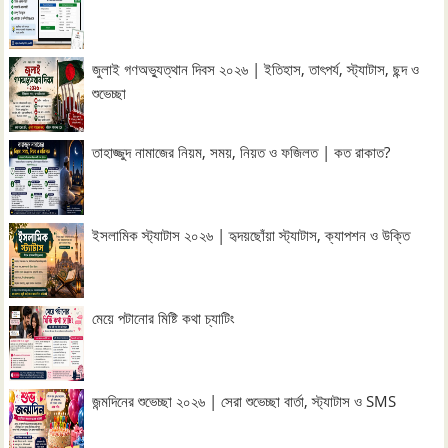
জুলাই গণঅভ্যুত্থান দিবস ২০২৬ | ইতিহাস, তাৎপর্য, স্ট্যাটাস, ছন্দ ও
শুভেচ্ছা
তাহাজ্জুদ নামাজের নিয়ম, সময়, নিয়ত ও ফজিলত | কত রাকাত?
ইসলামিক স্ট্যাটাস ২০২৬ | হৃদয়ছোঁয়া স্ট্যাটাস, ক্যাপশন ও উক্তি
মেয়ে পটানোর মিষ্টি কথা চ্যাটিং
জন্মদিনের শুভেচ্ছা ২০২৬ | সেরা শুভেচ্ছা বার্তা, স্ট্যাটাস ও SMS