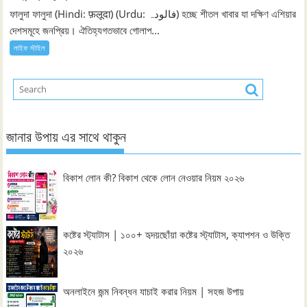
ফালুদা ফালুদা (Hindi: फ़लूदा) (Urdu: فالودہ‎) হচ্ছে শীতল খাবার যা দক্ষিণ এশিয়ার
দেশসমূহে জনপ্রিয়। ঐতিহ্যগতভাবে গোলাপ...
লাইফ স্টাইল
জানার উপায় এর সাথে থাকুন
বিকাশ লোন কী? বিকাশ থেকে লোন নেওয়ার নিয়ম ২০২৬
কষ্টের স্ট্যাটাস | ১০০+ হৃদয়ছোঁয়া কষ্টের স্ট্যাটাস, ক্যাপশন ও উক্তি
২০২৬
অনলাইনে জন্ম নিবন্ধন যাচাই করার নিয়ম | সহজ উপায়