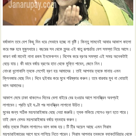
বর্ষাকাল তবে বেশ কিছু দিন ধরে সেভাবে হচ্ছে না বৃষ্টি। কিন্তু সামনেই আবার আকাশ কালো
করে শুরু হবে মুষুলধারে। বছরের সব থেকে সুন্দর এই ঋতু রূপচর্চায় বেশ সমস্যা নিয়ে আসে।
কারণ বর্ষা মানেই নানা রকম ইনফেকশন। বিশেষ করে ব্রণর সমস্যা এই সময় অনেকটাই
বেড়ে যায়। কী ভাবে বর্ষায় ব্রণের হাত থেকে মুক্তি পাবেন, জেনে নিন।
নোংরা ধুলোবালি ত্বকে লেগেই ব্রণ হয় আমাদের । তাই আপনার ত্বকে মানায় এমন
ক্লিনজার বেছে নিন। দিনে দুইবার করে মুখে পরিষ্কার করুন। তবে বারবার মুখ না ধোয়াই
ভাল আমাদের।
আকাশ মেঘে ঢাকা থাকলেও দিনের বেলা বাইরে বের হওয়ার আগে সানস্ক্রিন অবশ্যই
লাগাবেন। প্রতি দুই ঘণ্টা পর সানস্ক্রিন লাগানো উচিত।
মুখের জন্য সঠিক ময়শ্চারাইজার বেছে নেয়া জরুরি। ত্বক শুকিয়ে গেলেও ব্রণ হতে পারে।
তাই জেল বেসড ময়শ্চারাইজার বর্ষায় ব্যবহার করুন।
বর্ষায় ত্বকে সিরাম লাগালেও ভাল কাজ হয়। টি ট্রি অয়েল আছে এমন সিরাম
ময়শ্চারাইজারের আগে মুখে লাগিয়ে নিতে পারেন। সিরাম আপনার ত্বককে ব্যাকটেরিয়ার থেকে