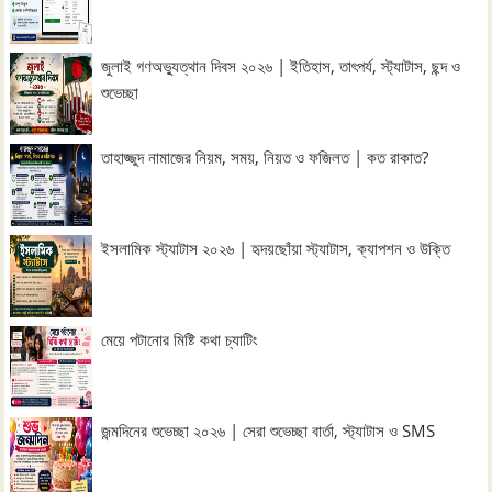
জুলাই গণঅভ্যুত্থান দিবস ২০২৬ | ইতিহাস, তাৎপর্য, স্ট্যাটাস, ছন্দ ও
শুভেচ্ছা
তাহাজ্জুদ নামাজের নিয়ম, সময়, নিয়ত ও ফজিলত | কত রাকাত?
ইসলামিক স্ট্যাটাস ২০২৬ | হৃদয়ছোঁয়া স্ট্যাটাস, ক্যাপশন ও উক্তি
মেয়ে পটানোর মিষ্টি কথা চ্যাটিং
জন্মদিনের শুভেচ্ছা ২০২৬ | সেরা শুভেচ্ছা বার্তা, স্ট্যাটাস ও SMS