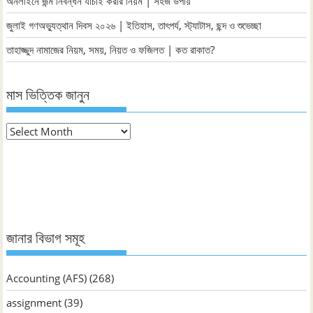
অনলাইনে জন্ম নিবন্ধন যাচাই করার নিয়ম | সহজ উপায়
জুলাই গণঅভ্যুত্থান দিবস ২০২৬ | ইতিহাস, তাৎপর্য, স্ট্যাটাস, ছন্দ ও শুভেচ্ছা
তাহাজ্জুদ নামাজের নিয়ম, সময়, নিয়ত ও ফজিলত | কত রাকাত?
মাস ভিত্তিক জানুন
মাস
ভিত্তিক
জানুন
জানার বিভাগ সমূহ
Accounting (AFS)
(268)
assignment
(39)