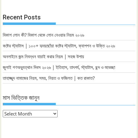
Recent Posts
বিকাশ লোন কী? বিকাশ থেকে লোন নেওয়ার নিয়ম ২০২৬
কষ্টের স্ট্যাটাস | ১০০+ হৃদয়ছোঁয়া কষ্টের স্ট্যাটাস, ক্যাপশন ও উক্তি ২০২৬
অনলাইনে জন্ম নিবন্ধন যাচাই করার নিয়ম | সহজ উপায়
জুলাই গণঅভ্যুত্থান দিবস ২০২৬ | ইতিহাস, তাৎপর্য, স্ট্যাটাস, ছন্দ ও শুভেচ্ছা
তাহাজ্জুদ নামাজের নিয়ম, সময়, নিয়ত ও ফজিলত | কত রাকাত?
মাস ভিত্তিক জানুন
মাস
ভিত্তিক
জানুন