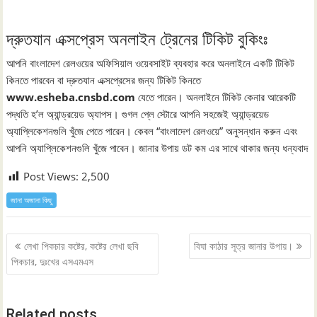
দ্রুতযান এক্সপ্রেস অনলাইন ট্রেনের টিকিট বুকিংঃ
আপনি বাংলাদেশ রেলওয়ের অফিসিয়াল ওয়েবসাইট ব্যবহার করে অনলাইনে একটি টিকিট
কিনতে পারবেন বা দ্রুতযান এক্সপ্রেসের জন্য টিকিট কিনতে
www.esheba.cnsbd.com
যেতে পারেন। অনলাইনে টিকিট কেনার আরেকটি
পদ্ধতি হ’ল অ্যান্ড্রয়েড অ্যাপস। গুগল প্লে স্টোরে আপনি সহজেই অ্যান্ড্রয়েড
অ্যাপ্লিকেশনগুলি খুঁজে পেতে পারেন। কেবল “বাংলাদেশ রেলওয়ে” অনুসন্ধান করুন এবং
আপনি অ্যাপ্লিকেশনগুলি খুঁজে পাবেন। জানার উপায় ডট কম এর সাথে থাকার জন্য ধন্যবাদ
Post Views:
2,500
জানা অজানা কিছু
Post
লেখা পিকচার কষ্টের, কষ্টের লেখা ছবি
বিঘা কাঠার সূত্র জানার উপায়।
navigation
পিকচার, দুঃখের এসএমএস
Related posts