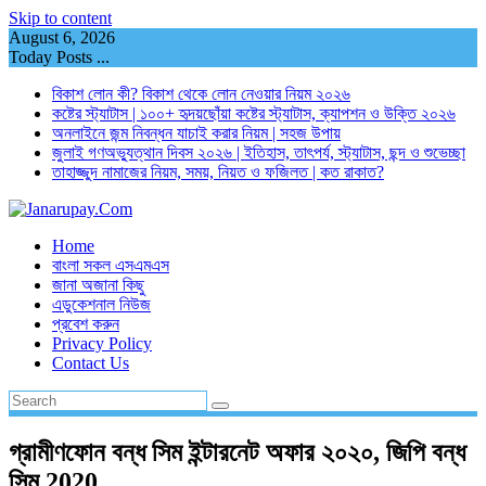
Skip to content
August 6, 2026
Today Posts ...
বিকাশ লোন কী? বিকাশ থেকে লোন নেওয়ার নিয়ম ২০২৬
কষ্টের স্ট্যাটাস | ১০০+ হৃদয়ছোঁয়া কষ্টের স্ট্যাটাস, ক্যাপশন ও উক্তি ২০২৬
অনলাইনে জন্ম নিবন্ধন যাচাই করার নিয়ম | সহজ উপায়
জুলাই গণঅভ্যুত্থান দিবস ২০২৬ | ইতিহাস, তাৎপর্য, স্ট্যাটাস, ছন্দ ও শুভেচ্ছা
তাহাজ্জুদ নামাজের নিয়ম, সময়, নিয়ত ও ফজিলত | কত রাকাত?
Home
বাংলা সকল এসএমএস
জানা অজানা কিছু
এডুকেশনাল নিউজ
প্রবেশ করুন
Privacy Policy
Contact Us
গ্রামীণফোন বন্ধ সিম ইন্টারনেট অফার ২০২০, জিপি বন্ধ
সিম 2020