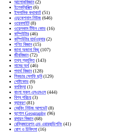
আলোকবিজ্ঞান
(2)
ইলেকট্রনিক্স
(6)
ইসলামিক কথাবার্তা
(51)
এডুকেশনাল নিউজ
(646)
ওয়েবসাইট
(8)
ওয়েলকাম টিউন কোড
(16)
কম্পিউটার
(46)
কম্পিউটার হার্ডওয়্যার
(2)
গণিত বিজ্ঞান
(15)
জানা অজানা কিছু
(107)
জীববিজ্ঞান
(72)
তথ্য প্রযুক্তি
(143)
নামের অর্থ
(46)
পদার্থ বিজ্ঞান
(128)
পিকচার সেলফি ছবি
(129)
পোষ্টকোড
(9)
বলবিদ্যা
(1)
বাংলা সকল এসএমএস
(444)
বিশ্ব পরিচয়
(3)
ব্যাকরণ
(81)
ব্রেকিং নিউজ আপডেট
(8)
ভূগোল Geography
(96)
রসায়ন বিজ্ঞান
(68)
রেফ্রিজারেশন এন্ড এয়ারকন্ডিশনিং
(41)
রোগ ও চিকিৎসা
(16)