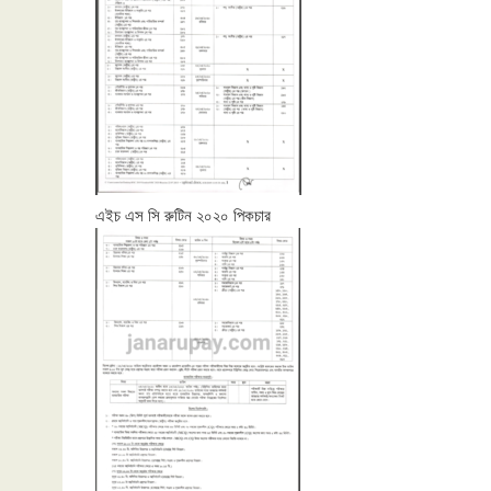
এইচ এস সি রুটিন ২০২০ পিকচার