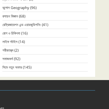
ভূগোল Geography
(96)
রসায়ন বিজ্ঞান
(68)
রেফ্রিজারেশন এন্ড এয়ারকন্ডিশনিং
(41)
রোগ ও চিকিৎসা
(16)
লাইফ স্টাইল
(14)
শরীরতত্ত্ব
(2)
সমাজকর্ম
(92)
সিমে নতুন ‍অফার
(145)
es