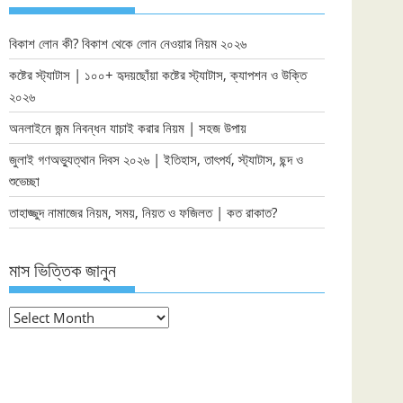
বিকাশ লোন কী? বিকাশ থেকে লোন নেওয়ার নিয়ম ২০২৬
কষ্টের স্ট্যাটাস | ১০০+ হৃদয়ছোঁয়া কষ্টের স্ট্যাটাস, ক্যাপশন ও উক্তি
২০২৬
অনলাইনে জন্ম নিবন্ধন যাচাই করার নিয়ম | সহজ উপায়
জুলাই গণঅভ্যুত্থান দিবস ২০২৬ | ইতিহাস, তাৎপর্য, স্ট্যাটাস, ছন্দ ও
শুভেচ্ছা
তাহাজ্জুদ নামাজের নিয়ম, সময়, নিয়ত ও ফজিলত | কত রাকাত?
মাস ভিত্তিক জানুন
মাস
ভিত্তিক
জানুন