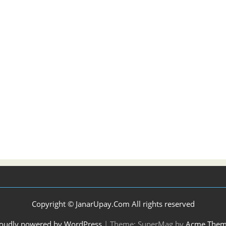
Copyright © JanarUpay.Com All rights reserved
oudly powered by WordPress
|
Theme: SuperMag by
Acme Them