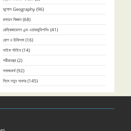
ভূগোল Geography
(96)
রসায়ন বিজ্ঞান
(68)
রেফ্রিজারেশন এন্ড এয়ারকন্ডিশনিং
(41)
রোগ ও চিকিৎসা
(16)
লাইফ স্টাইল
(14)
শরীরতত্ত্ব
(2)
সমাজকর্ম
(92)
সিমে নতুন ‍অফার
(145)
es