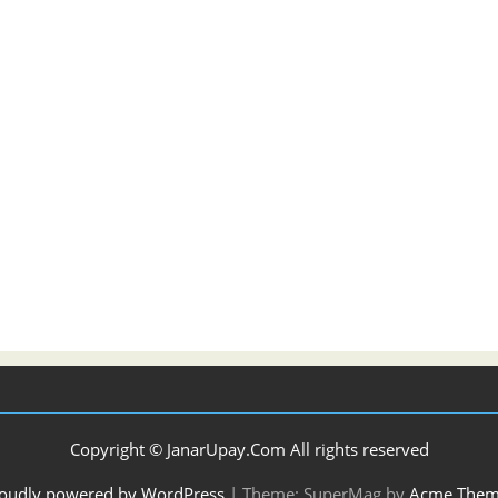
Copyright © JanarUpay.Com All rights reserved
oudly powered by WordPress
|
Theme: SuperMag by
Acme Them