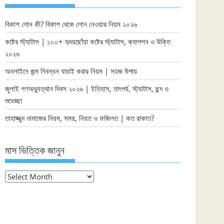
বিকাশ লোন কী? বিকাশ থেকে লোন নেওয়ার নিয়ম ২০২৬
কষ্টের স্ট্যাটাস | ১০০+ হৃদয়ছোঁয়া কষ্টের স্ট্যাটাস, ক্যাপশন ও উক্তি
২০২৬
অনলাইনে জন্ম নিবন্ধন যাচাই করার নিয়ম | সহজ উপায়
জুলাই গণঅভ্যুত্থান দিবস ২০২৬ | ইতিহাস, তাৎপর্য, স্ট্যাটাস, ছন্দ ও
শুভেচ্ছা
তাহাজ্জুদ নামাজের নিয়ম, সময়, নিয়ত ও ফজিলত | কত রাকাত?
মাস ভিত্তিক জানুন
মাস
ভিত্তিক
জানুন