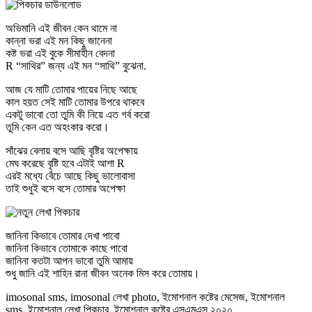
অভিমানি এই জীবন কেন থামে না
কান্না ভরা এই মন কিছু জানেনা
কষ্ট ভরা এই বুকে সীমাহীন বেদনা
R “সাথির” জন্য এই মন “সাথি” বুঝেনা.
আজ যে মাটি তোমার পায়ের নিছে আছে
কাল হয়ত সেই মাটি তোমার উপরে থাকবে
একটু ভাবো তো তুমি কী নিয়ে এত গর্ব করো
তুমি কেন এত অহংকার করো।
সাঁঝের বেলায় বসে আছি বৃষ্টির অপেক্ষায়
মেঘ করেছে বৃষ্টি হবে এটাই আশা R
এরই মধ্যে বেঁচে আছে কিছু ভালোবাসা
তাই শুধুই বসে বসে তোমার অপেক্ষা
জানিনা কিভাবে তোমার দেখা পাবো
জানিনা কিভাবে তোমাকে কাছে পাবো
জানিনা কতটা আপন ভাবো তুমি আমায়
শুধু জানি এই শাহিন রানা জীবন অনেক মিস করে তোমায়।
imosonal sms, imosonal লেখা photo, ইমোশনাল কষ্টের মেসেজ, ইমোশনাল
sms, ইমোশনাল লেখা পিকচার, ইমোশনাল কষ্টের এসএমএস ২০২০,