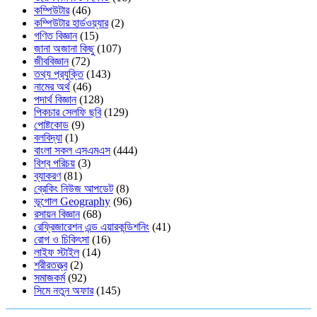
কম্পিউটার
(46)
কম্পিউটার হার্ডওয়্যার
(2)
গণিত বিজ্ঞান
(15)
জানা অজানা কিছু
(107)
জীববিজ্ঞান
(72)
তথ্য প্রযুক্তি
(143)
নামের অর্থ
(46)
পদার্থ বিজ্ঞান
(128)
পিকচার সেলফি ছবি
(129)
পোষ্টকোড
(9)
বলবিদ্যা
(1)
বাংলা সকল এসএমএস
(444)
বিশ্ব পরিচয়
(3)
ব্যাকরণ
(81)
ব্রেকিং নিউজ আপডেট
(8)
ভূগোল Geography
(96)
রসায়ন বিজ্ঞান
(68)
রেফ্রিজারেশন এন্ড এয়ারকন্ডিশনিং
(41)
রোগ ও চিকিৎসা
(16)
লাইফ স্টাইল
(14)
শরীরতত্ত্ব
(2)
সমাজকর্ম
(92)
সিমে নতুন ‍অফার
(145)