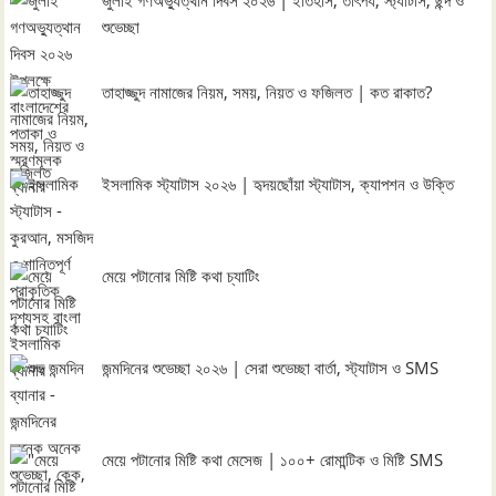
জুলাই গণঅভ্যুত্থান দিবস ২০২৬ | ইতিহাস, তাৎপর্য, স্ট্যাটাস, ছন্দ ও
শুভেচ্ছা
তাহাজ্জুদ নামাজের নিয়ম, সময়, নিয়ত ও ফজিলত | কত রাকাত?
ইসলামিক স্ট্যাটাস ২০২৬ | হৃদয়ছোঁয়া স্ট্যাটাস, ক্যাপশন ও উক্তি
মেয়ে পটানোর মিষ্টি কথা চ্যাটিং
জন্মদিনের শুভেচ্ছা ২০২৬ | সেরা শুভেচ্ছা বার্তা, স্ট্যাটাস ও SMS
মেয়ে পটানোর মিষ্টি কথা মেসেজ | ১০০+ রোমান্টিক ও মিষ্টি SMS