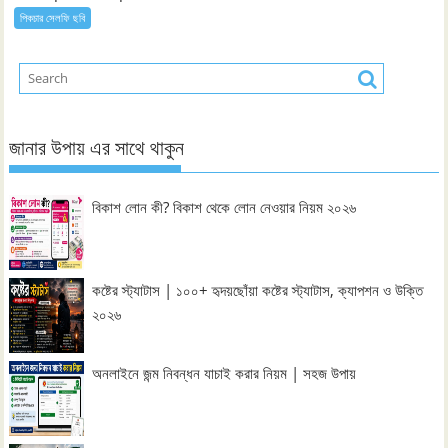
পিকচার সেলফি ছবি
জানার উপায় এর সাথে থাকুন
বিকাশ লোন কী? বিকাশ থেকে লোন নেওয়ার নিয়ম ২০২৬
কষ্টের স্ট্যাটাস | ১০০+ হৃদয়ছোঁয়া কষ্টের স্ট্যাটাস, ক্যাপশন ও উক্তি
২০২৬
অনলাইনে জন্ম নিবন্ধন যাচাই করার নিয়ম | সহজ উপায়