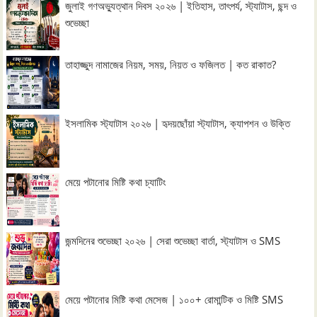
জুলাই গণঅভ্যুত্থান দিবস ২০২৬ | ইতিহাস, তাৎপর্য, স্ট্যাটাস, ছন্দ ও
শুভেচ্ছা
তাহাজ্জুদ নামাজের নিয়ম, সময়, নিয়ত ও ফজিলত | কত রাকাত?
ইসলামিক স্ট্যাটাস ২০২৬ | হৃদয়ছোঁয়া স্ট্যাটাস, ক্যাপশন ও উক্তি
মেয়ে পটানোর মিষ্টি কথা চ্যাটিং
জন্মদিনের শুভেচ্ছা ২০২৬ | সেরা শুভেচ্ছা বার্তা, স্ট্যাটাস ও SMS
মেয়ে পটানোর মিষ্টি কথা মেসেজ | ১০০+ রোমান্টিক ও মিষ্টি SMS