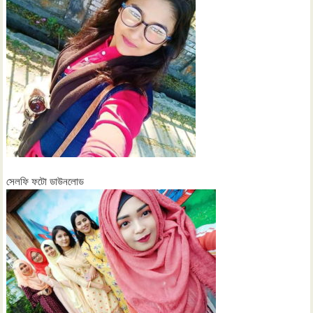
সেলফি ফটো ডাউনলোড