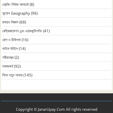
ব্রেকিং নিউজ আপডেট
(8)
ভূগোল Geography
(96)
রসায়ন বিজ্ঞান
(68)
রেফ্রিজারেশন এন্ড এয়ারকন্ডিশনিং
(41)
রোগ ও চিকিৎসা
(16)
লাইফ স্টাইল
(14)
শরীরতত্ত্ব
(2)
সমাজকর্ম
(92)
সিমে নতুন ‍অফার
(145)
Copyright © JanarUpay.Com All rights reserved