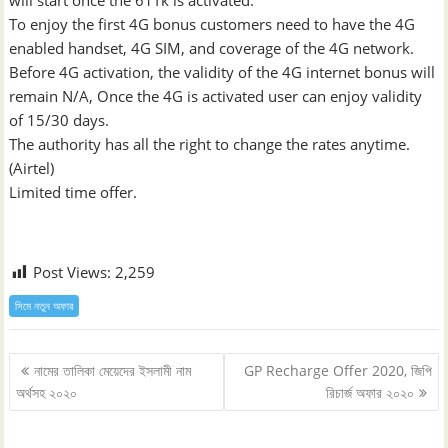
will start once the 61Tk is activated.
To enjoy the first 4G bonus customers need to have the 4G
enabled handset, 4G SIM, and coverage of the 4G network.
Before 4G activation, the validity of the 4G internet bonus will
remain N/A, Once the 4G is activated user can enjoy validity
of 15/30 days.
The authority has all the right to change the rates anytime.
(Airtel)
Limited time offer.
Post Views:
2,259
সিমে নতুন ‍অফার
Post
নামের তালিকা মেয়েদের ইসলামী নাম
GP Recharge Offer 2020, জিপি
navigation
অর্থসহ ২০২০
রিচার্জ অফার ২০২০