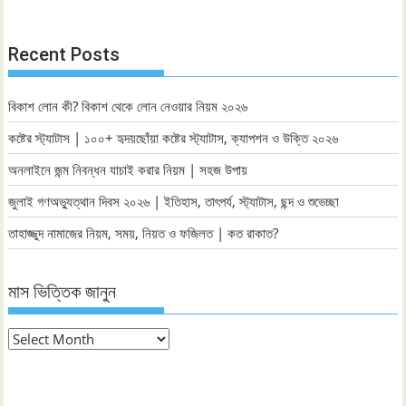
Recent Posts
বিকাশ লোন কী? বিকাশ থেকে লোন নেওয়ার নিয়ম ২০২৬
কষ্টের স্ট্যাটাস | ১০০+ হৃদয়ছোঁয়া কষ্টের স্ট্যাটাস, ক্যাপশন ও উক্তি ২০২৬
অনলাইনে জন্ম নিবন্ধন যাচাই করার নিয়ম | সহজ উপায়
জুলাই গণঅভ্যুত্থান দিবস ২০২৬ | ইতিহাস, তাৎপর্য, স্ট্যাটাস, ছন্দ ও শুভেচ্ছা
তাহাজ্জুদ নামাজের নিয়ম, সময়, নিয়ত ও ফজিলত | কত রাকাত?
মাস ভিত্তিক জানুন
মাস
ভিত্তিক
জানুন