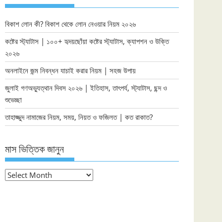
বিকাশ লোন কী? বিকাশ থেকে লোন নেওয়ার নিয়ম ২০২৬
কষ্টের স্ট্যাটাস | ১০০+ হৃদয়ছোঁয়া কষ্টের স্ট্যাটাস, ক্যাপশন ও উক্তি
২০২৬
অনলাইনে জন্ম নিবন্ধন যাচাই করার নিয়ম | সহজ উপায়
জুলাই গণঅভ্যুত্থান দিবস ২০২৬ | ইতিহাস, তাৎপর্য, স্ট্যাটাস, ছন্দ ও
শুভেচ্ছা
তাহাজ্জুদ নামাজের নিয়ম, সময়, নিয়ত ও ফজিলত | কত রাকাত?
মাস ভিত্তিক জানুন
মাস
ভিত্তিক
জানুন