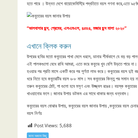
হতে পারে । উন্নত দেশে বায়োকেমিস্ট্রি পদ্বতিতে বয়স গণনা করে,এতে ৯
“ভালবাসার ছন্দ, প্রেমের, এসএমএস, sms, মজার ছন্দ মালা ২০২০”
এখানে ক্লিক করুন
উপরের ছবির মতো কবুতরের পাখা মেলে ধরলে, ডানার শীর্ষভাগে যে বড় বড় প
এই পালকগুলো বেধে রাখি আমরা, এতে করে কবুতর খুব বেশি উড়তে পারে না
হওয়ার পর প্রতি মাসে একটি করে পর পূর্ণতা লাভ করে। কবুতরের বয়স দুই ব
ধরে নিতে হবে কবুতরটির বয়স ৬-৮ মাস। সব কবুতরের কিন্তু পর সমান হয় ন
তরুন কবুতরের ঠোট, পা গুলো হবে মসৃণ এবং উজ্জ্বল রঙের। বয়স্ক কবুতরের প
খাওয়ানোর ফলে। জানার উপায় ডটকম এর সাথে থাকার জন্য ধন্যবাদ।
কবুতরের বয়স বোঝার উপায়, কবুতরের বয়স জানার উপায় ,কবুতরের বয়
বয়স ‍নির্ণয়
Post Views:
5,688
জানা অজানা কিছু