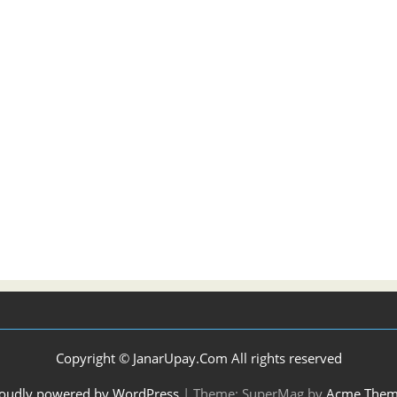
Copyright © JanarUpay.Com All rights reserved
oudly powered by WordPress
|
Theme: SuperMag by
Acme Them