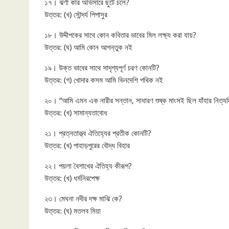
১৭। ঝর্ণা কার অভিসারে ছুটে চলে?
উত্তর: (খ) সৌন্দর্য পিপাসুর
১৮। উদ্দীপকের সাথে কোন কবিতার ভাবের মিল লক্ষ্য করা যায়?
উত্তর: (ঘ) আমি কোন আগন্তুক নই
১৯। উক্ত ভাবের সাথে সাদৃশ্যপূর্ণ চরণ কোনটি?
উত্তর: (গ) খোদার কসম আমি ভিনদেশি পথিক নই
২০। “আমি এমন এক নারীর সন্তান, সাধারণ শুষ্ক মাংসই ছিল যাঁহার নিত্য
উত্তর: (খ) সামান্যতাবোধ
২১। প্রত্নতাত্ত্ব ঐতিহ্যের প্রতীক কোনটি?
উত্তর: (খ) পাহাড়পুরের বৌদ্ধ বিহার
২২। পয়লা বৈশাখের ঐতিহ্য কীরূপ?
উত্তর: (খ) ধর্মনিরপেক্ষ
২৩। মেঘনা নদীর দক্ষ মাঝি কে?
উত্তর: (ঘ) মতলব মিয়া