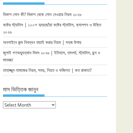
বিকাশ লোন কী? বিকাশ থেকে লোন নেওয়ার নিয়ম ২০২৬
কষ্টের স্ট্যাটাস | ১০০+ হৃদয়ছোঁয়া কষ্টের স্ট্যাটাস, ক্যাপশন ও উক্তি
২০২৬
অনলাইনে জন্ম নিবন্ধন যাচাই করার নিয়ম | সহজ উপায়
জুলাই গণঅভ্যুত্থান দিবস ২০২৬ | ইতিহাস, তাৎপর্য, স্ট্যাটাস, ছন্দ ও
শুভেচ্ছা
তাহাজ্জুদ নামাজের নিয়ম, সময়, নিয়ত ও ফজিলত | কত রাকাত?
মাস ভিত্তিক জানুন
মাস
ভিত্তিক
জানুন