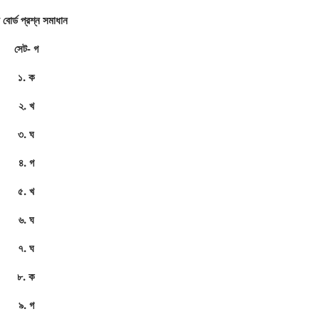
 বোর্ড প্রশ্ন সমাধান
সেট- গ
১. ক
২. খ
৩. ঘ
৪. গ
৫. খ
৬. ঘ
৭. ঘ
৮. ক
৯. গ