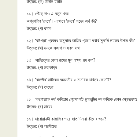
উত্তর: (ক) হাসান ইমাম
১১। পৌঁছে দাও এ নতুন খবর
অগ্রগতির ‘মেলে’।-এখানে ‘মেলে’ শব্দের অর্থ কী?
উত্তর: (গ) ডাকে
১২। ‘বইপড়া’ প্রবন্ধ অনুসারে জাতির প্রাণে যথার্থ স্ফুর্তি লাভের উপায় কী?
উত্তর: (খ) মনকে সজাগ ও সরল রাখা
১৩। সাহিত্যের কোন রূপের মূল লক্ষ্য গল্প বলা?
উত্তর: (গ) মহাকাব্য
১৪। ‘বহিপীর’ নাটকের অনমনীয় ও মানবিক চরিত্র কোনটি?
উত্তর: (ঘ) তাহেরা
১৫। ‘কপোতাক্ষ নদ’ কবিতার প্রেক্ষাপটে জন্মভূমির নদ কবিকে কোন স্নেহডোরে
উত্তর: (ঘ) মায়ের
১৬। দারোয়ানটা কাঙালির গায়ে হাত দিলনা কীসের ভয়ে?
উত্তর: (গ) অশৌচের