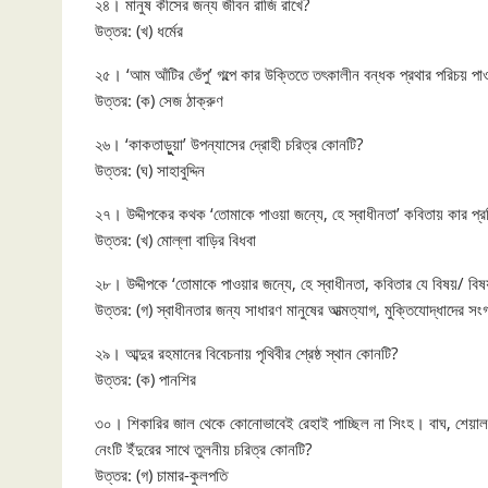
২৪। মানুষ কীসের জন্য জীবন রাজি রাখে?
উত্তর: (খ) ধর্মের
২৫। ‘আম আঁটির ভেঁপু’ গল্পে কার উক্তিতে তৎকালীন বন্ধক প্রথার পরিচয় পা
উত্তর: (ক) সেজ ঠাক্রুণ
২৬। ‘কাকতাড়ুুয়া’ উপন্যাসের দ্রোহী চরিত্র কোনটি?
উত্তর: (ঘ) সাহাবুদ্দিন
২৭। উদ্দীপকের কথক ‘তোমাকে পাওয়া জন্যে, হে স্বাধীনতা’ কবিতায় কার প্র
উত্তর: (খ) মোল্লা বাড়ির বিধবা
২৮। উদ্দীপকে ‘তোমাকে পাওয়ার জন্যে, হে স্বাধীনতা, কবিতার যে বিষয়/ বি
উত্তর: (গ) স্বাধীনতার জন্য সাধারণ মানুষের আত্মত্যাগ, মুক্তিযোদ্ধাদের সংগ্
২৯। আব্দুর রহমানের বিবেচনায় পৃথিবীর শ্রেষ্ঠ স্থান কোনটি?
উত্তর: (ক) পানশির
৩০। শিকারির জাল থেকে কোনোভাবেই রেহাই পাচ্ছিল না সিংহ। বাঘ, শেয়াল, 
নেংটি ইঁদুরের সাথে তুলনীয় চরিত্র কোনটি?
উত্তর: (গ) চামার-কুলপতি