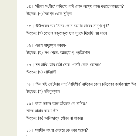
০৪। ‘জীবন সংগীত’ কবিতায় কবি কোন লক্ষ্যে কাজ করতে বলেছেন?
উত্তর: (গ) বৈরাগ্য থেকে মুক্তি
০৫। উদ্দীপকের ভাব নিচের কোন চরণের ভাবের সাদৃশ্যপূর্ণ?
উত্তর: (খ) তোদের রক্তাক্ত হাত মুচড়ে দিয়েছি নয় মাসে
০৬। এরূপ সাদৃশ্যের কারণ-
উত্তর: (ঘ) দেশ প্রেম, আত্মত্যাগ, প্রতিশোধ
০৭। মন মাঝি তোর বৈঠা নেরে- গানটি কোন ধরনের?
উত্তর: (ঘ) ভাটিয়ালী
০৮। ‘উড় খই গোবিন্দায় নম:’-‘বহিপীর’ নাটকের কোন চরিত্রের কার্যকলাপে উক্ত
উত্তর: (গ) হকিকুল্লাহ
০৯। তাহা হইলে আজ তাঁহাকে কে মানিত?
তাঁকে মানার কারণ কী?
উত্তর: (ক) আভিজাত্য গৌরব না থাকায়
১০। স্বাধীন বাংলা বেতারে কে খবর পড়েন?