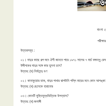
বাংলা ২
পরীক্ষ
উত্তরসমূহ :
০১। দাদুর কাছে গল্প শুনে ঐশী জানতে পারে ১৯৭১ সালের ৭ মার্চ বঙ্গবন্ধু
উদ্দীপকের দাদুর সঙ্গে কার তুলনা চলে?
উত্তর: (ঘ) নির্মলেন্দু গুণ
০২। কানাকুয়োর ডাক, বাদুর পাখার ঝাপটানি পল্লি মায়ের মনে কোন আশঙ্কা
উত্তর: (খ) ছেলেকে হারানোর
০৩। কোনটি মুক্তিযুদ্ধভিত্তিক উপন্যাস?
উত্তর: (খ) জলাঙ্গী