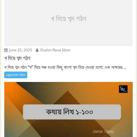
খ দিয়ে শব্দ গঠন
June 25, 2025
Shahin Rana Jibon
খ দিয়ে শব্দ গঠন
খ দিয়ে শব্দ গঠন “খ” দিয়ে শুরু হওয়া কিছু বাংলা শব্দ নিচে দেওয়া হলো: এক অক্ষরের...
এডুকেশনাল নিউজ