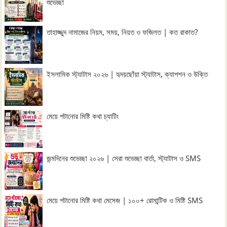
শুভেচ্ছা
তাহাজ্জুদ নামাজের নিয়ম, সময়, নিয়ত ও ফজিলত | কত রাকাত?
ইসলামিক স্ট্যাটাস ২০২৬ | হৃদয়ছোঁয়া স্ট্যাটাস, ক্যাপশন ও উক্তি
মেয়ে পটানোর মিষ্টি কথা চ্যাটিং
জন্মদিনের শুভেচ্ছা ২০২৬ | সেরা শুভেচ্ছা বার্তা, স্ট্যাটাস ও SMS
মেয়ে পটানোর মিষ্টি কথা মেসেজ | ১০০+ রোমান্টিক ও মিষ্টি SMS