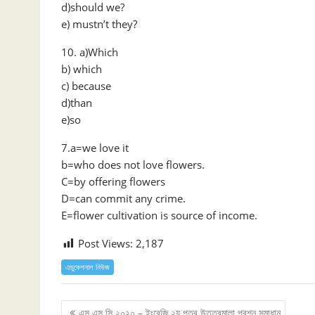
d)should we?
e) mustn’t they?
10. a)Which
b) which
c) because
d)than
e)so
7.a=we love it
b=who does not love flowers.
C=by offering flowers
D=can commit any crime.
E=flower cultivation is source of income.
Post Views:
2,187
এডুকেশনাল নিউজ
Post
এস.এস.সি ২০২০ – ইংরেজি ২য় পত্র উত্তরমালা প্রশ্ন সমাধান