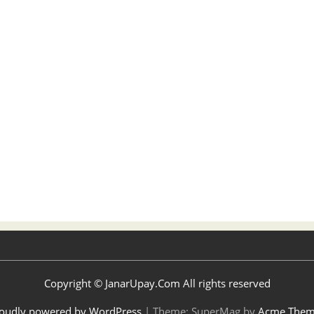
Copyright © JanarUpay.Com All rights reserved
oudly powered by WordPress
|
Theme: SuperMag by
Acme Them