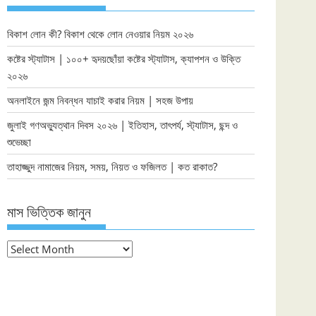
বিকাশ লোন কী? বিকাশ থেকে লোন নেওয়ার নিয়ম ২০২৬
কষ্টের স্ট্যাটাস | ১০০+ হৃদয়ছোঁয়া কষ্টের স্ট্যাটাস, ক্যাপশন ও উক্তি
২০২৬
অনলাইনে জন্ম নিবন্ধন যাচাই করার নিয়ম | সহজ উপায়
জুলাই গণঅভ্যুত্থান দিবস ২০২৬ | ইতিহাস, তাৎপর্য, স্ট্যাটাস, ছন্দ ও
শুভেচ্ছা
তাহাজ্জুদ নামাজের নিয়ম, সময়, নিয়ত ও ফজিলত | কত রাকাত?
মাস ভিত্তিক জানুন
মাস
ভিত্তিক
জানুন