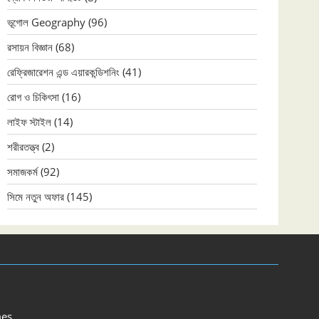
ভূগোল Geography
(96)
রসায়ন বিজ্ঞান
(68)
রেফ্রিজারেশন এন্ড এয়ারকন্ডিশনিং
(41)
রোগ ও চিকিৎসা
(16)
লাইফ স্টাইল
(14)
শরীরতত্ত্ব
(2)
সমাজকর্ম
(92)
সিমে নতুন ‍অফার
(145)
es