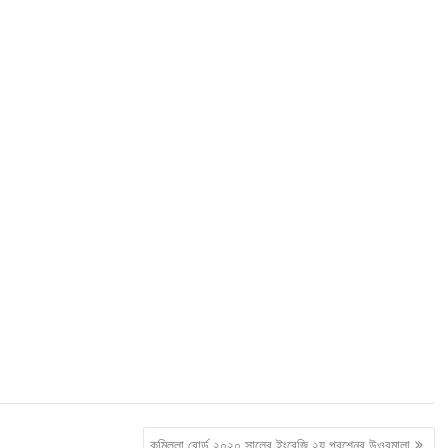
কুমিল্লা বোর্ড ২০২০ সালের ইংরেজি ২য় প্রশ্নের উওরমালা