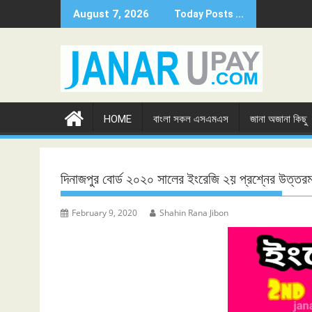
Skip
August 7, 2026
Today Posts ...
to
content
HOME
বাংলা সকল এসএমএস
জানা অজানা কিছু
দিনাজপুর বোর্ড ২০২০ সালের ইংরেজি ২য় প্রশ্নের উত্তরম
February 9, 2020
Shahin Rana Jibon