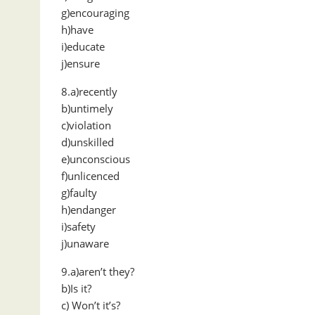
g)encouraging
h)have
i)educate
j)ensure
8.a)recently
b)untimely
c)violation
d)unskilled
e)unconscious
f)unlicenced
g)faulty
h)endanger
i)safety
j)unaware
9.a)aren’t they?
b)Is it?
c) Won’t it’s?