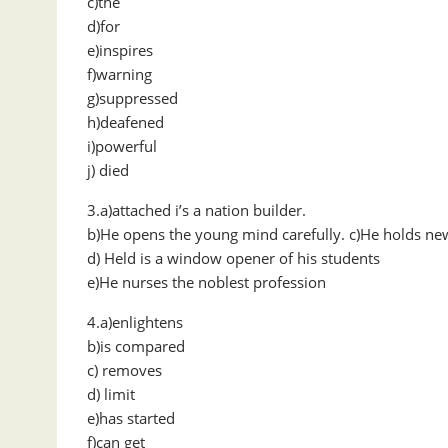
c)the
d)for
e)inspires
f)warning
g)suppressed
h)deafened
i)powerful
j) died
3.a)attached i’s a nation builder.
b)He opens the young mind carefully. c)He holds ne
d) Held is a window opener of his students
e)He nurses the noblest profession
4.a)enlightens
b)is compared
c) removes
d) limit
e)has started
f)can get