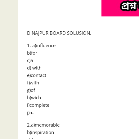
DINAJPUR BOARD SOLUSION.
1. a)influence
b)for
c)a
d) with
e)contact
f)with
g)of
h)wich
i)complete
j)a..
2.a)memorable
b)inspiration