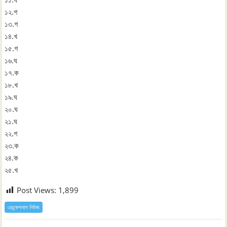
১২.গ
১৩.গ
১৪.খ
১৫.গ
১৬.ঘ
১৭.ক
১৮.খ
১৯.ঘ
২০.ঘ
২১.ঘ
২২.গ
২৩.ক
২৪.ক
২৫.খ
Post Views:
1,899
এডুকেশনাল নিউজ