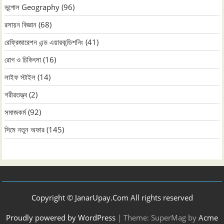
ভূগোল Geography
(96)
রসায়ন বিজ্ঞান
(68)
রেফ্রিজারেশন এন্ড এয়ারকন্ডিশনিং
(41)
রোগ ও চিকিৎসা
(16)
লাইফ স্টাইল
(14)
শরীরতত্ত্ব
(2)
সমাজকর্ম
(92)
সিমে নতুন ‍অফার
(145)
Copyright © JanarUpay.Com All rights reserved
Proudly powered by WordPress
|
Theme: SuperMag by
Acme