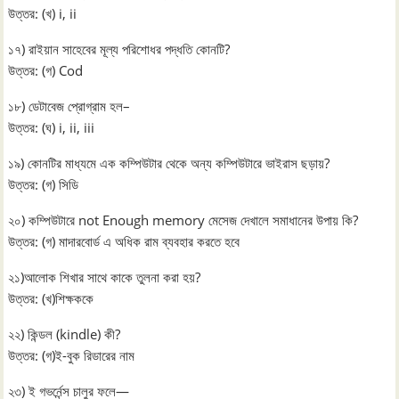
উত্তর: (খ) i, ii
১৭) রাইয়ান সাহেবের মূল্য পরিশোধর পদ্ধতি কোনটি?
উত্তর: (গ) Cod
১৮) ডেটাবেজ প্রোগ্রাম হল–
উত্তর: (ঘ) i, ii, iii
১৯) কোনটির মাধ্যমে এক কম্পিউটার থেকে অন্য কম্পিউটারে ভাইরাস ছড়ায়?
উত্তর: (গ) সিডি
২০) কম্পিউটারে not Enough memory মেসেজ দেখালে সমাধানের উপায় কি?
উত্তর: (গ) মাদারবোর্ড এ অধিক রাম ব্যবহার করতে হবে
২১)আলোক শিখার সাথে কাকে তুলনা করা হয়?
উত্তর: (খ)শিক্ষককে
২২) কিন্ডল (kindle) কী?
উত্তর: (গ)ই-বুক রিডারের নাম
২৩) ই গভর্নেন্স চালুর ফলে—