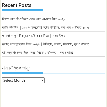
Recent Posts
বিকাশ লোন কী? বিকাশ থেকে লোন নেওয়ার নিয়ম ২০২৬
কষ্টের স্ট্যাটাস | ১০০+ হৃদয়ছোঁয়া কষ্টের স্ট্যাটাস, ক্যাপশন ও উক্তি ২০২৬
অনলাইনে জন্ম নিবন্ধন যাচাই করার নিয়ম | সহজ উপায়
জুলাই গণঅভ্যুত্থান দিবস ২০২৬ | ইতিহাস, তাৎপর্য, স্ট্যাটাস, ছন্দ ও শুভেচ্ছা
তাহাজ্জুদ নামাজের নিয়ম, সময়, নিয়ত ও ফজিলত | কত রাকাত?
মাস ভিত্তিক জানুন
মাস
ভিত্তিক
জানুন