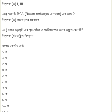
উত্তর: (ক) i, iii
২৪) কোনটি BSA (বিজনেস সফটওয়্যার এলায়েন্স) এর কাজ ?
উত্তর: (ক) মেধাস্বত্ব সংরক্ষণ
২৫) কোন ডকুমেন্ট এর শব্দ খোঁজা ও প্রতিস্থাপন করার কমান্ড কোনটি?
উত্তর: (খ) ফাইন্ড রিপ্লেস
যশোর বোর্ড ঘ সেট
১.ক
২.খ
৩.ঘ
৪.ক
৫.গ
৬.ঘ
৭.খ
৮.ক
৯.খ
১০.গ
১১.ঘ