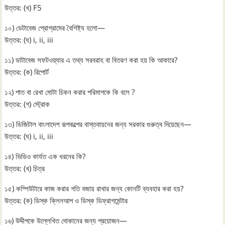
উত্তর: (খ) F5
১০) ডেটাবেজ প্রোগ্রামের বৈশিষ্ট্য হলো—
উত্তর: (ঘ) i, ii, iii
১১) ডাটাবেজ সফটওয়্যার এ তথ্য সরবরাহ বা বিতরণ করা হয় কি আকারে?
উত্তর: (ক) রিপোর্ট
১২) পাত বা রেখা মোটা চিকন করার পরিমাপকে কি বলে ?
উত্তর: (গ) স্ট্রোক
১৩) ডিজিটাল বাংলাদেশ রূপকল্পের বাস্তবায়নের জন্য সরকার গুরুত্ব দিয়েছেন—
উত্তর: (ঘ) i, ii, iii
১৪) ভিডিও কার্যত এক ধরনের কি?
উত্তর: (খ) চিত্র
১৫) কম্পিউটারে কাজ করার গতি বজায় রাখার জন্য কোনটি ব্যবহার করা হয়?
উত্তর: (ক) ডিস্ক ক্লিনআপ ও ডিস্ক ডিফ্রাগমেন্টার
১৬) উদ্দীপকে উল্লেখিত দোকানের জন্য প্রয়োজন—