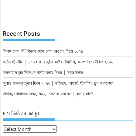
Recent Posts
বিকাশ লোন কী? বিকাশ থেকে লোন নেওয়ার নিয়ম ২০২৬
কষ্টের স্ট্যাটাস | ১০০+ হৃদয়ছোঁয়া কষ্টের স্ট্যাটাস, ক্যাপশন ও উক্তি ২০২৬
অনলাইনে জন্ম নিবন্ধন যাচাই করার নিয়ম | সহজ উপায়
জুলাই গণঅভ্যুত্থান দিবস ২০২৬ | ইতিহাস, তাৎপর্য, স্ট্যাটাস, ছন্দ ও শুভেচ্ছা
তাহাজ্জুদ নামাজের নিয়ম, সময়, নিয়ত ও ফজিলত | কত রাকাত?
মাস ভিত্তিক জানুন
মাস
ভিত্তিক