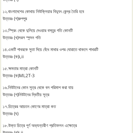
১২.বাংলাদেশের কোথায় নিউক্লিয়ার বিদ্যুৎ কেন্দ্র তৈরি হবে
উত্তরঃ (গ)রুপপুর
১৩.স্প্রিং থেকে দুলিয়ে দেওয়ার বস্তুর গতি কোনটি
উত্তরঃ (খ)সরল স্পন্দন গতি
১৪.একটি পাথরকে সুতা দিয়ে বেঁধে মাথার ওপর ঘোরাতে থাকলে পাথরটি
উত্তরঃ (ক)i,ii
১৫.ক্ষমতার মাত্রা কোনটি
উত্তরঃ (ক)ML2T-3
১৬.নিউটনের কোন সূত্র থেকে বল পরিমাপ করা যায়
উত্তরঃ (গ)নিউটনের দ্বিতীয় সূত্র
১৭.চিত্রের আয়তন কোণের মাত্রা কত
উত্তরঃ (ঘ)
১৮.উক্ত চিত্রে পূর্ণ অভ্যন্তরীণ প্রতিফলন এক্ষেত্রে
উত্তরঃ (গ)i,ii