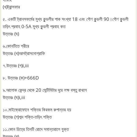
(খ)ট্রান্সফার
৫. একটি ট্রানসফর্মের মুখ্য কুন্ডলীর পাক সংখ্যা 18 এবং গৌণ কুন্ডলী 90।গৌণ কুন্ডলী
তড়িৎ প্রবাহ 0-5A মুখ্য কুন্ডলী প্রবাহ কত
উত্তরঃ (ঘ)
৬.কোনটিতে শরীরে
উত্তরঃ (খ)আলট্রাসনোগ্রাফি
৭.উত্তরঃ (গ)i,iii
৮. উত্তরঃ (ক)+666D
৯.আলোক কেন্দ্র থেকে 20 সেন্টিমিটার দূরে লক্ষ বস্তু রাখলে
উত্তরঃ (ঘ)i,iii
১০.মাইক্রোফোনে শক্তির কিরকম রুপান্তর হয়
উত্তরঃ (গ)শব্দ শক্তি-তড়িৎ শক্তি
১১.কোন চিত্রে তিনটি রোদে সমান্তরালে যুক্ত
উত্তরঃ (গ)