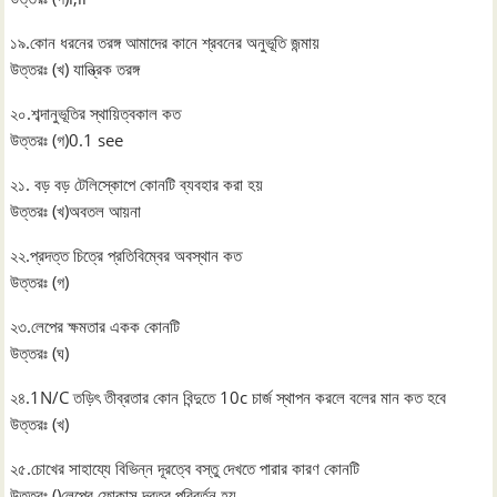
১৯.কোন ধরনের তরঙ্গ আমাদের কানে শ্রবনের অনুভূতি জন্মায়
উত্তরঃ (খ) যান্ত্রিক তরঙ্গ
২০.শব্দানুভূতির স্থায়িত্বকাল কত
উত্তরঃ (গ)0.1 see
২১. বড় বড় টেলিস্কোপে কোনটি ব্যবহার করা হয়
উত্তরঃ (খ)অবতল আয়না
২২.প্রদত্ত চিত্রে প্রতিবিম্বের অবস্থান কত
উত্তরঃ (গ)
২৩.লেপের ক্ষমতার একক কোনটি
উত্তরঃ (ঘ)
২৪.1N/C তড়িৎ তীব্রতার কোন বিন্দুতে 10c চার্জ স্থাপন করলে বলের মান কত হবে
উত্তরঃ (খ)
২৫.চোখের সাহায্যে বিভিন্ন দূরত্বে বস্তু দেখতে পারার কারণ কোনটি
উত্তরঃ ()লেপের ফোকাস দূরত্ব পরিবর্তন হয়