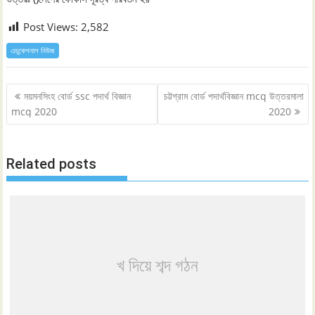
Post Views:
2,582
এডুকেশনাল নিউজ
Post
ময়মনসিংহ বোর্ড ssc পদার্থ বিজ্ঞান
চট্টগ্রাম বোর্ড পদার্থবিজ্ঞান mcq উত্তরমালা
navigation
mcq 2020
2020
Related posts
খ দিয়ে শব্দ গঠন