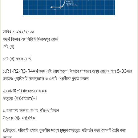
তারিখ ১৭/০২/২০২০
পদার্থ বিজ্ঞান এসসিকিউ দিনাজপুর বোর্ড
সেট (গ)
সেট (গ) সকল বোর্ড
১.R1-R2-R3-R4=4ওহম এই বোধ গুলো কিভাবে সাজালে তুল্য রোধের মান 5-33হবে
উত্তরঃ (গ)তিনটি সমান্তরাল ও একটি শ্রেণীতে যুক্ত করলে
২.কোনটি পরিবাহকত্বের একক
উত্তরঃ (ক)(ওহমm)-1
৩.বাতাসের আলফা কণার গতিপথ কিরূপ
উত্তরঃ (খ)সরলরৈখিক
৪.উত্তরঃ পরিবাহী তারের কুন্ডলীর মধ্যে চুম্বকক্ষেত্রের পরিবর্তন করে কোনটি তৈরি করা
হয়েছে