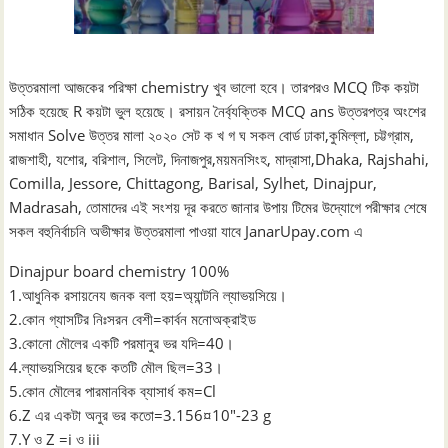
উত্তরমালা আজকের পরিক্ষা chemistry খুব ভালো হবে। তারপরও MCQ টিক কয়টা
সঠিক হয়েছে R কয়টা ভুল হয়েছে। রসায়ন নৈর্ব্যক্তিক MCQ ans উত্তরপত্র অংশের
সমাধান Solve উত্তর মালা ২০২০ সেট ক খ গ ঘ সকল বোর্ড ঢাকা,কুমিল্লা, চট্টগ্রাম,
রাজশাহী, যশোর, বরিশাল, সিলেট, দিনাজপুর,ময়মনসিংহ, মাদ্রাসা,Dhaka, Rajshahi,
Comilla, Jessore, Chittagong, Barisal, Sylhet, Dinajpur,
Madrasah, তোমাদের এই সংশয় দূর করতে জানার উপায় টিমের উদ্যোগে পরীক্ষার শেষে
সকল বহুনির্বাচনি অভীক্ষার উত্তরমালা পাওয়া যাবে JanarUpay.com এ
Dinajpur board chemistry 100%
1.আধুনিক রসায়নেয জনক বলা হয়=অ্যান্টনি ল্যাভয়সিয়ে।
2.কোন গ্যাসটির নিঃসরন বেশী=কার্বন মনোঅক্রাইড
3.কোনো মৌলের একটি পরমানুর ভর যদি=40।
4.ল্যাভয়সিয়ের ছকে কতটি মৌল ছিল=33।
5.কোন মৌলের পারমানবিক ব্যাসার্ধ কম=Cl
6.Z এর একটা অনুর ভর কতো=3.156¤10″-23 g
7.Y ও Z =i ও iii