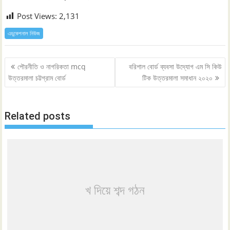
Post Views:
2,131
এডুকেশনাল নিউজ
Post
পৌরনীতি ও নাগরিকতা mcq
বরিশাল বোর্ড ব্যবসা উদ্যোগ এম সি কিউ
navigation
উত্তরমালা চট্টগ্রাম বোর্ড
টিক উত্তরমালা সমাধান ২০২০
Related posts
খ দিয়ে শব্দ গঠন