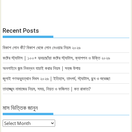
Recent Posts
বিকাশ লোন কী? বিকাশ থেকে লোন নেওয়ার নিয়ম ২০২৬
কষ্টের স্ট্যাটাস | ১০০+ হৃদয়ছোঁয়া কষ্টের স্ট্যাটাস, ক্যাপশন ও উক্তি ২০২৬
অনলাইনে জন্ম নিবন্ধন যাচাই করার নিয়ম | সহজ উপায়
জুলাই গণঅভ্যুত্থান দিবস ২০২৬ | ইতিহাস, তাৎপর্য, স্ট্যাটাস, ছন্দ ও শুভেচ্ছা
তাহাজ্জুদ নামাজের নিয়ম, সময়, নিয়ত ও ফজিলত | কত রাকাত?
মাস ভিত্তিক জানুন
মাস
ভিত্তিক