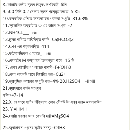
8.কোনটির জলীয় দ্রবন বিদ্যুৎ অপরিবাহী=চিনি
9.500 মিলি 0.2 মোলার দ্রবন প্রস্তুত করতে=5.85
10.ফসফরিক এসিডে ফসফরাছের শতকরা সংযুতি=31.63%
11.স্বাভাবিক অক্রাইডে O এর জারন সংখ্যা=-2
12.NH4CL___=iওii
13.চুনের পানিতে অতিরিক্ত কার্বন=Ca(HCO3)2
14.C-H এর বন্ধনশক্তি=414
15.ফটোকেমিকেল ধোয়াতে_ =iওii
16.কোবাল্টের M কষ্কপথে ইলেকট্রন থাকে=15 টি
17. কোন যৌগটির বণ লালচে বাদামী=Fe(OH)3
18.কোন আয়নটি আগে বিজারিত হবে=Cu2+
19.ডুরালুমিনে কপারের সংযুতি কত=4% 20.H2SO4__=iiওiii
21.ন্যাপথারে কার্বন সংখ্যর
পরিসর=7-14
22.X এর সাথে পানির বিক্রিয়ায় কোন যৌগটি উ০পন্ন হবে=অ্যালকাইন
23. Y =i,iiওiii
24.স্থায়ী খরতার জন্য কোনটা দায়ী=MgSO4
25.অ্যালকিন শ্রেনির তৃতীয় সদস্য=C4H8