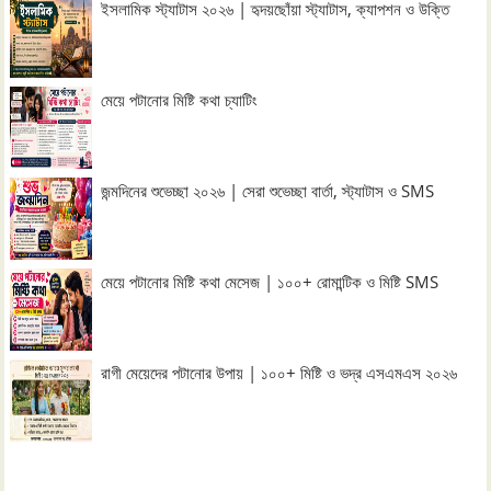
ইসলামিক স্ট্যাটাস ২০২৬ | হৃদয়ছোঁয়া স্ট্যাটাস, ক্যাপশন ও উক্তি
মেয়ে পটানোর মিষ্টি কথা চ্যাটিং
জন্মদিনের শুভেচ্ছা ২০২৬ | সেরা শুভেচ্ছা বার্তা, স্ট্যাটাস ও SMS
মেয়ে পটানোর মিষ্টি কথা মেসেজ | ১০০+ রোমান্টিক ও মিষ্টি SMS
রাগী মেয়েদের পটানোর উপায় | ১০০+ মিষ্টি ও ভদ্র এসএমএস ২০২৬