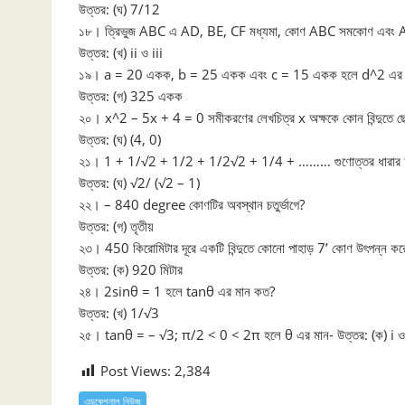
উত্তর: (ঘ) 7/12
১৮। ত্রিভুজ ABC এ AD, BE, CF মধ্যমা, কোণ ABC সমকোণ এবং AC 
উত্তর: (খ) ii ও iii
১৯। a = 20 একক, b = 25 একক এবং c = 15 একক হলে d^2 এর 
উত্তর: (গ) 325 একক
২০। x^2 – 5x + 4 = 0 সমীকরণের লেখচিত্র x অক্ষকে কোন বিন্দুতে ছ
উত্তর: (ঘ) (4, 0)
২১। 1 + 1/√2 + 1/2 + 1/2√2 + 1/4 + ……… গুণোত্তর ধারার অ
উত্তর: (ঘ) √2/ (√2 – 1)
২২। – 840 degree কোণটির অবস্থান চতুর্ভাগে?
উত্তর: (গ) তৃতীয়
২৩। 450 কিরোমিটার দূরে একটি বিন্দুতে কোনো পাহাড় 7’ কোণ উৎপন্ন কর
উত্তর: (ক) 920 মিটার
২৪। 2sinθ = 1 হলে tanθ এর মান কত?
উত্তর: (খ) 1/√3
২৫। tanθ = – √3; π/2 < 0 < 2π হলে θ এর মান- উত্তর: (ক) i ও i
Post Views:
2,384
এডুকেশনাল নিউজ