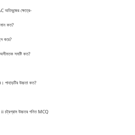
অতিভুজের ক্ষেত্রে-
মান কত?
েদ করে?
সীমতক সমষ্টি কত?
ে। পাহাড়টির উচ্চতা কত?
i চট্রগ্রাম উচ্চতর গনিত MCQ