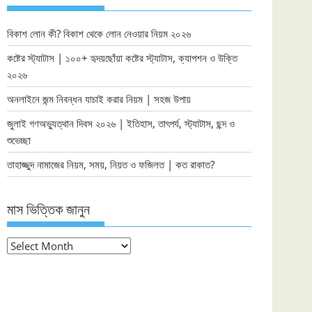
বিকাশ লোন কী? বিকাশ থেকে লোন নেওয়ার নিয়ম ২০২৬
কষ্টের স্ট্যাটাস | ১০০+ হৃদয়ছোঁয়া কষ্টের স্ট্যাটাস, ক্যাপশন ও উক্তি
২০২৬
অনলাইনে জন্ম নিবন্ধন যাচাই করার নিয়ম | সহজ উপায়
জুলাই গণঅভ্যুত্থান দিবস ২০২৬ | ইতিহাস, তাৎপর্য, স্ট্যাটাস, ছন্দ ও
শুভেচ্ছা
তাহাজ্জুদ নামাজের নিয়ম, সময়, নিয়ত ও ফজিলত | কত রাকাত?
মাস ভিত্তিক জানুন
মাস
ভিত্তিক
জানুন