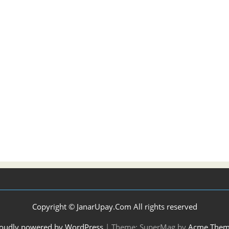
Copyright © JanarUpay.Com All rights reserved
oudly powered by WordPress
|
Theme: SuperMag by
Acme Them