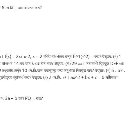
চ্চতা 6 সে.মি.। এর আয়তন কত?
 f(x) = 2x/ x-2, x = 2 বর্ণিত ফাংশনের জন্য f-^1(-^2) = কত? উত্তর: (গ) 1
ে ভাগশেষ 14 হয় তবে k এর মান কত? উত্তর: (ক) 29 ১১। সমকোণী ত্রিভুজ DEF এর
মধ্যমার দৈর্ঘ্য 10 সে.মি.হলে ভরকেন্দ্রে কত অনুপাতে বিভক্ত হবে? উত্তর: (গ) 6 . 67 :
অন্তর্বত্তের ব্যাসার্ধ কত? উত্তর: (খ) 2 সে.মি. ১৪। ax^2 + bx + c = 0 সমীকরণে
 4b এবং 3a – b হলে PQ = কত?