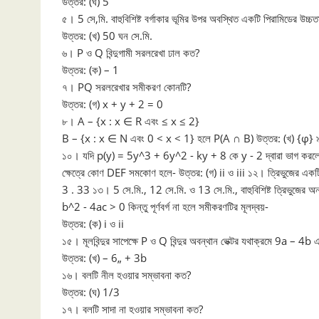
উত্তর: (ঘ) 5
৫। 5 সে,মি. বাহুবিশিষ্ট বর্গাকার ভূমির উপর অবস্থিত একটি পিরামিডের উ
উত্তর: (খ) 50 ঘন সে.মি.
৬। P ও Q বিন্দুগামী সরলরেখা ঢাল কত?
উত্তর: (ক) – 1
৭। PQ সরলরেখার সমীকরণ কোনটি?
উত্তর: (গ) x + y + 2 = 0
৮। A – {x : x ∈ R এবং ≤ x ≤ 2}
B – {x : x ∈ N এবং 0 < x < 1} হলে P(A ∩ B) উত্তর: (খ) {φ} ৯।
১০। যদি p(y) = 5y^3 + 6y^2 - ky + 8 কে y - 2 দ্বারা ভাগ করল
ক্ষেত্রে কোণ DEF সমকোণ হলে- উত্তর: (গ) ii ও iii ১২। ত্রিভুজের একটি 
3 . 33 ১৩। 5 সে.মি., 12 সে.মি. ও 13 সে.মি., বাহুবিশিষ্ট ত্রিভুজের 
b^2 - 4ac > 0 কিন্তু পূর্ণবর্গ না হলে সমীকরণটির মূলদ্বয়-
উত্তর: (ক) i ও ii
১৫। মূলবিন্দুর সাপেক্ষে P ও Q বিন্দুর অবন্থান ভেক্টর যথাক্রমে 9a –
উত্তর: (খ) – 6„ + 3b
১৬। বলটি নীল হওয়ার সম্ভাবনা কত?
উত্তর: (ঘ) 1/3
১৭। বলটি সাদা না হওয়ার সম্ভাবনা কত?