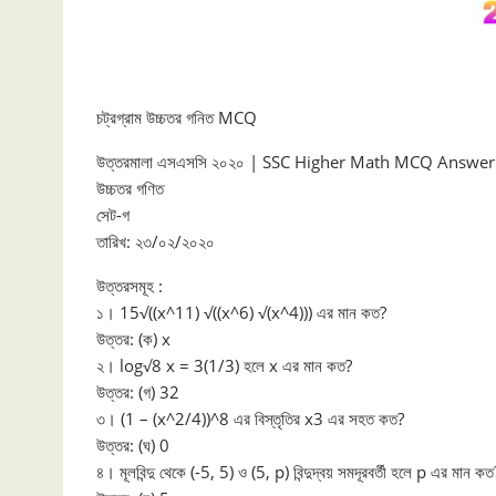
চট্রগ্রাম উচ্চতর গনিত MCQ
উত্তরমালা এসএসসি ২০২০ | SSC Higher Math MCQ Answ
উচ্চতর গণিত
সেট-গ
তারিখ: ২৩/০২/২০২০
উত্তরসমূহ :
১। 15√((x^11) √((x^6) √(x^4))) এর মান কত?
উত্তর: (ক) x
২। log√8 x = 3(1/3) হলে x এর মান কত?
উত্তর: (গ) 32
৩। (1 – (x^2/4))^8 এর বিস্তৃতির x3 এর সহত কত?
উত্তর: (ঘ) 0
৪। মূলবিন্দু থেকে (-5, 5) ও (5, p) বিন্দুদ্বয় সমদূরবর্তী হলে p এর মান কত