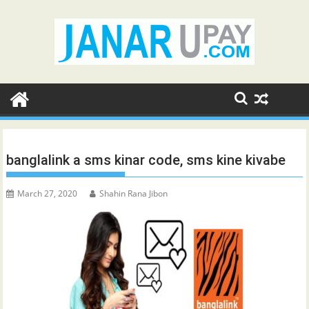
Skip
to
content
banglalink a sms kinar code, sms kine kivabe
March 27, 2020
Shahin Rana Jibon