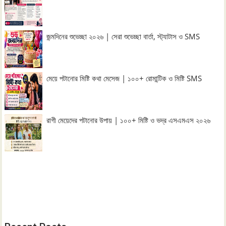
জন্মদিনের শুভেচ্ছা ২০২৬ | সেরা শুভেচ্ছা বার্তা, স্ট্যাটাস ও SMS
মেয়ে পটানোর মিষ্টি কথা মেসেজ | ১০০+ রোমান্টিক ও মিষ্টি SMS
রাগী মেয়েদের পটানোর উপায় | ১০০+ মিষ্টি ও ভদ্র এসএমএস ২০২৬