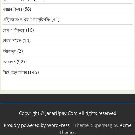
রসায়ন বিজ্ঞান
(68)
রেফ্রিজারেশন এন্ড এয়ারকন্ডিশনিং
(41)
রোগ ও চিকিৎসা
(16)
লাইফ স্টাইল
(14)
শরীরতত্ত্ব
(2)
সমাজকর্ম
(92)
সিমে নতুন ‍অফার
(145)
Copyright © JanarUpay.Com All rights reserved
Proudly powered by WordPress
|
Theme: SuperMag by
Acme
Themes