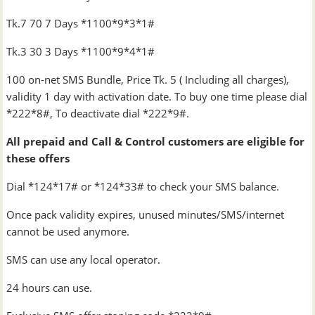
Tk.7 70 7 Days *1100*9*3*1#
Tk.3 30 3 Days *1100*9*4*1#
100 on-net SMS Bundle, Price Tk. 5 ( Including all charges),
validity 1 day with activation date. To buy one time please dial
*222*8#, To deactivate dial *222*9#.
All prepaid and Call & Control customers are eligible for
these offers
Dial *124*17# or *124*33# to check your SMS balance.
Once pack validity expires, unused minutes/SMS/internet
cannot be used anymore.
SMS can use any local operator.
24 hours can use.