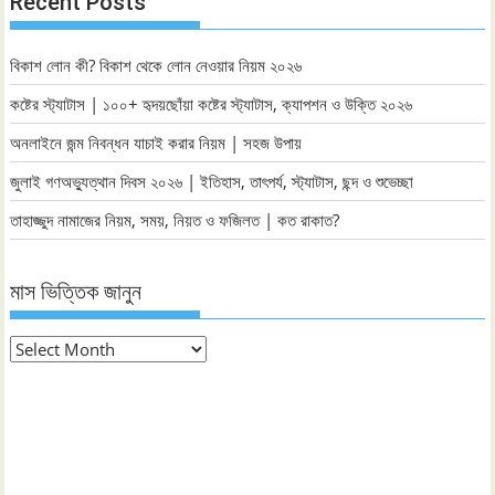
Recent Posts
বিকাশ লোন কী? বিকাশ থেকে লোন নেওয়ার নিয়ম ২০২৬
কষ্টের স্ট্যাটাস | ১০০+ হৃদয়ছোঁয়া কষ্টের স্ট্যাটাস, ক্যাপশন ও উক্তি ২০২৬
অনলাইনে জন্ম নিবন্ধন যাচাই করার নিয়ম | সহজ উপায়
জুলাই গণঅভ্যুত্থান দিবস ২০২৬ | ইতিহাস, তাৎপর্য, স্ট্যাটাস, ছন্দ ও শুভেচ্ছা
তাহাজ্জুদ নামাজের নিয়ম, সময়, নিয়ত ও ফজিলত | কত রাকাত?
মাস ভিত্তিক জানুন
মাস
ভিত্তিক
জানুন