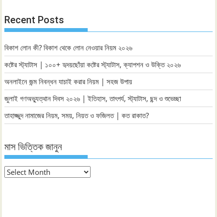
Recent Posts
বিকাশ লোন কী? বিকাশ থেকে লোন নেওয়ার নিয়ম ২০২৬
কষ্টের স্ট্যাটাস | ১০০+ হৃদয়ছোঁয়া কষ্টের স্ট্যাটাস, ক্যাপশন ও উক্তি ২০২৬
অনলাইনে জন্ম নিবন্ধন যাচাই করার নিয়ম | সহজ উপায়
জুলাই গণঅভ্যুত্থান দিবস ২০২৬ | ইতিহাস, তাৎপর্য, স্ট্যাটাস, ছন্দ ও শুভেচ্ছা
তাহাজ্জুদ নামাজের নিয়ম, সময়, নিয়ত ও ফজিলত | কত রাকাত?
মাস ভিত্তিক জানুন
মাস
ভিত্তিক
জানুন