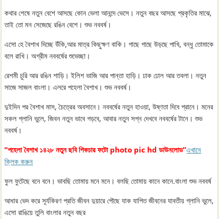
কথার শেষে নতুন বেশে আসছে কোন ভেলা আনন্দে ভেসে। নতুন বছর আসছে প্রকৃতির মাঝে,
তাই তো মন সেজেছে রঙিন বেশে। শুভ নববর্ষ।
এসো হে বৈশাখ দিচ্ছে উঁকি,আর মাত্র কিছুক্ষণ বাকি। গাছে গাছে উড়ছে পাখি, বন্ধু তোমাকে
বলে রাখি। অগ্রীম নববর্ষের শুভেচ্ছা।
রেশমী চুরি আর রঙিন শাড়ি। ইলিশ ভাজি আর পান্তা হাড়ি। ঢাক ঢোল আর তবলা। নতুন
সাজে সাজল বাংলা। এলরে পহেলা বৈশাখ। শুভ নববর্ষ।
দুইদিন পর বৈশাখ মাস, চৈত্রের অবসানে। নববর্ষের নতুন হাওয়া, উষ্ণতা দিবে প্রানে। মনের
সকল গ্লানি ভুলে, জিবন নতুন ভাবে গড়বে, আবার নতুন সপ্ন দেখবে নববর্ষের টানে। শুভ
নববর্ষ।
“পহেলা বৈশাখ ১৪২৮ নতুন ছবি পিকচার ফটো photo pic hd ডাউনলোড”
এখানে
ক্লিক করুন
ফুল ফুটেছে বনে বনে। ভাবছি তোমায় মনে মনে। বলছি তোমায় কানে কানে.বাংলা শুভ নববর্ষ
আধার ভেদ করে সূর্যকিরণ প্রতি জীবন দুয়ারে পৌছে যাক যাপিত জীবনের যাবতীয় গ্লানি ভুলে,
এসো রাঙিয়ে তুলি বাংলার নতুন বছর