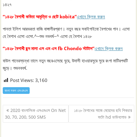
১৪২৭
“১৪২৮ বৈশাখী কবিতা আবৃত্তি ও ছোট kobita”
এখানে ক্লিক করুন
পানতা ইলিশ আরভরতা বাজি বাঙ্গালীরপ্রাণ। নতুন বছর সবাইগাইবো বৈশাখের গান। এসো
হে বৈশাখ এসো এসো.^~শুভ নভবর্ষ~^ এসো হে বৈশাখ ১৪২৮
“১৪২৮ বৈশাখী ছন্দ মালা এস এম এস fb Chondo স্টাটাস”
এখানে ক্লিক করুন
বাউল গানেরস্যন্ধা তালে নতুন বছরএসেছে ঘুরে, উদাসী হাওয়ারসুরে সুরে রংগা মাটিরপথটি
জুড়ে। শুভনববর্ষ.
Post Views:
3,160
বাংলা সকল এসএমএস
Post
2020 বাংলালিংক এসএমএস On Net
১৪২৮ বৈশাখের সাজে মেয়েদের ছবি পিকচার
navigation
30, 70, 200, 500 SMS
ফটো hd ডাউনলোড