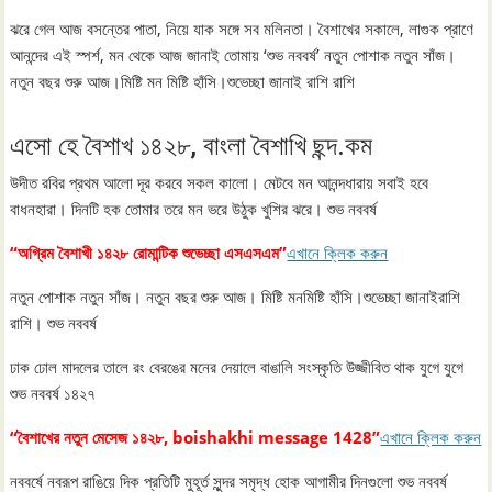
ঝরে গেল আজ বসন্তের পাতা, নিয়ে যাক সঙ্গে সব মলিনতা। বৈশাখের সকালে, লাগুক প্রাণে
আনন্দের এই স্পর্শ, মন থেকে আজ জানাই তোমায় ‘শুভ নববর্ষ’ নতুন পোশাক নতুন সাঁজ।
নতুন বছর শুরু আজ।মিষ্টি মন মিষ্টি হাঁসি।শুভেচ্ছা জানাই রাশি রাশি
এসো হে বৈশাখ ১৪২৮, বাংলা বৈশাখি ছন্দ.কম
উদীত রবির প্রথম আলো দূর করবে সকল কালো। মেটবে মন আনন্দধারায় সবাই হবে
বাধনহারা। দিনটি হক তোমার তরে মন ভরে উঠুক খুশির ঝরে। শুভ নববর্ষ
“অগ্রিম বৈশাখী ১৪২৮ রোমান্টিক শুভেচ্ছা এসএসএম”
এখানে ক্লিক করুন
নতুন পোশাক নতুন সাঁজ। নতুন বছর শুরু আজ। মিষ্টি মনমিষ্টি হাঁসি।শুভেচ্ছা জানাইরাশি
রাশি। শুভ নববর্ষ
ঢাক ঢোল মাদলের তালে রং বেরঙের মনের দেয়ালে বাঙালি সংস্কৃতি উজ্জীবিত থাক যুগে যুগে
শুভ নববর্ষ ১৪২৭
“বৈশাখের নতুন মেসেজ ১৪২৮, boishakhi message 1428”
এখানে ক্লিক করুন
নববর্ষে নবরূপ রাঙিয়ে দিক প্রতিটি মুহূর্ত সুন্দর সমৃদ্ধ হোক আগামীর দিনগুলো শুভ নববর্ষ