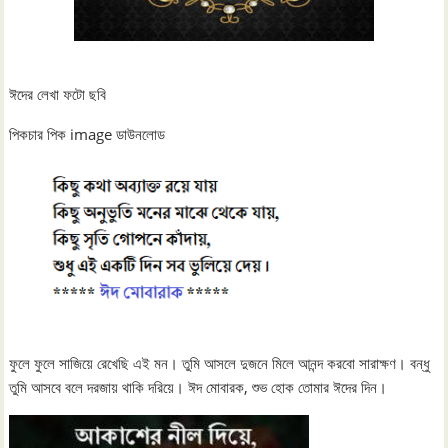
ঈদের লেখা ফটো ছবি
পিকচার পিক image ডাউনলোড
ফুলে ফুলে সাজিয়ে রেখেছি এই মন। তুমি আসলে দুজনে মিলে আনন্দ করবো সারাক্ষণ। বন্ধু
তুমি আসবে বলে দরজায় থাকি দরিয়ে। ঈদ মোবারক, শুভ হোক তোমার ঈদের দিন।