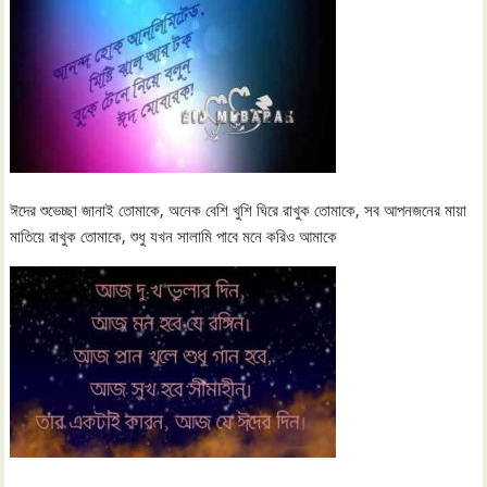
ঈদের শুভেচ্ছা জানাই তোমাকে, অনেক বেশি খুশি ঘিরে রাখুক তোমাকে, সব আপনজনের মায়া
মাতিয়ে রাখুক তোমাকে, শুধু যখন সালামি পাবে মনে করিও আমাকে