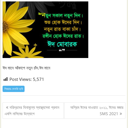
ঈদ মানে আঁকাশে নতুন চাঁদ.ঈদ মানে
Post Views:
5,571
পিকচার সেলফি ছবি
Post
দরিদ্রদের বিনামূল্যে স্বাস্থ্যসেবা প্রদান
অগ্রিম ঈদের দাওয়াত ২০২১, ঈদের মজার
navigation
এমপি নাসিমের উদ্যোগে
SMS 2021