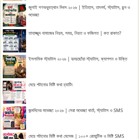
জুলাই গণঅভ্যুত্থান দিবস ২০২৬ | ইতিহাস, তাৎপর্য, স্ট্যাটাস, ছন্দ ও
শুভেচ্ছা
তাহাজ্জুদ নামাজের নিয়ম, সময়, নিয়ত ও ফজিলত | কত রাকাত?
ইসলামিক স্ট্যাটাস ২০২৬ | হৃদয়ছোঁয়া স্ট্যাটাস, ক্যাপশন ও উক্তি
মেয়ে পটানোর মিষ্টি কথা চ্যাটিং
জন্মদিনের শুভেচ্ছা ২০২৬ | সেরা শুভেচ্ছা বার্তা, স্ট্যাটাস ও SMS
মেয়ে পটানোর মিষ্টি কথা মেসেজ | ১০০+ রোমান্টিক ও মিষ্টি SMS