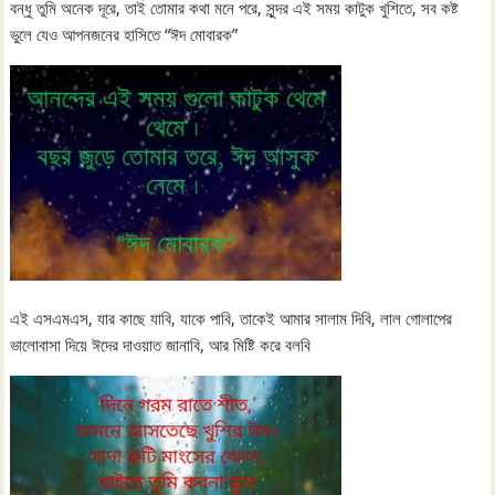
বন্ধু তুমি অনেক দূরে, তাই তোমার কথা মনে পরে, সুন্দর এই সময় কাটুক খুশিতে, সব কষ্ট
ভুলে যেও আপনজনের হাসিতে “ঈদ মোবারক”
এই এসএমএস, যার কাছে যাবি, যাকে পাবি, তাকেই আমার সালাম দিবি, লাল গোলাপের
ভালোবাসা দিয়ে ঈদের দাওয়াত জানাবি, আর মিষ্টি করে বলবি