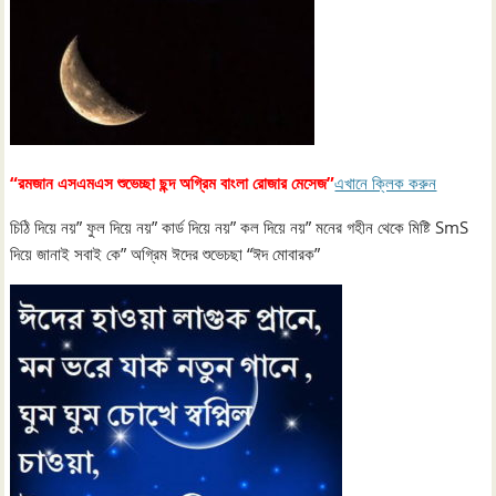
“রমজান এসএমএস শুভেচ্ছা ছন্দ অগ্রিম বাংলা রোজার মেসেজ”
এখানে ক্লিক করুন
চিঠি দিয়ে নয়” ফুল দিয়ে নয়” কার্ড দিয়ে নয়” কল দিয়ে নয়” মনের গহীন থেকে মিষ্টি SmS
দিয়ে জানাই সবাই কে” অগ্রিম ঈদের শুভেচছা “ঈদ মোবারক”