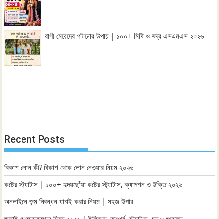
রাগী মেয়েদের পটানোর উপায় | ১০০+ মিষ্টি ও ভদ্র এসএমএস ২০২৬
Recent Posts
বিকাশ লোন কী? বিকাশ থেকে লোন নেওয়ার নিয়ম ২০২৬
কষ্টের স্ট্যাটাস | ১০০+ হৃদয়ছোঁয়া কষ্টের স্ট্যাটাস, ক্যাপশন ও উক্তি ২০২৬
অনলাইনে জন্ম নিবন্ধন যাচাই করার নিয়ম | সহজ উপায়
জুলাই গণঅভ্যুত্থান দিবস ২০২৬ | ইতিহাস, তাৎপর্য, স্ট্যাটাস, ছন্দ ও শুভেচ্ছা