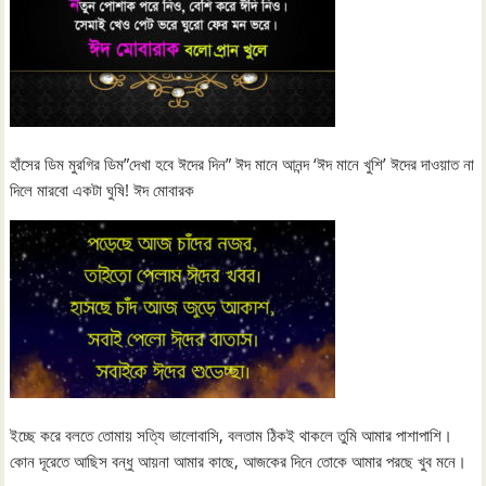
হাঁসের ডিম মুরগির ডিম”দেখা হবে ঈদের দিন” ঈদ মানে আনন্দ ‘ঈদ মানে খুশি’ ঈদের দাওয়াত না
দিলে মারবো একটা ঘুষি! ঈদ মোবারক
ইচ্ছে করে বলতে তোমায় সত্যি ভালোবাসি, বলতাম ঠিকই থাকলে তুমি আমার পাশাপাশি।
কোন দূরেতে আছিস বন্ধু আয়না আমার কাছে, আজকের দিনে তোকে আমার পরছে খুব মনে।