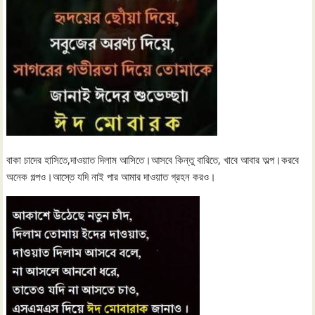
বাকা চাদের হাসিতে,দাওয়াত দিলাম আসিতে।আসবে কিন্তু বারিতে, খাবে আবার অল্প।করবে
অনেক গল্পও।আস্তে যদি নাই পার আমার দাওয়াত গ্রহন করও।