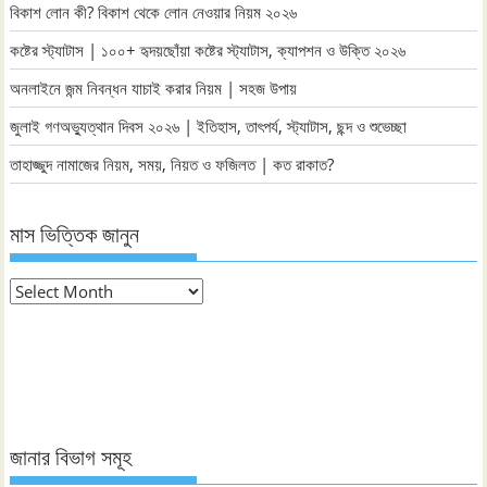
বিকাশ লোন কী? বিকাশ থেকে লোন নেওয়ার নিয়ম ২০২৬
কষ্টের স্ট্যাটাস | ১০০+ হৃদয়ছোঁয়া কষ্টের স্ট্যাটাস, ক্যাপশন ও উক্তি ২০২৬
অনলাইনে জন্ম নিবন্ধন যাচাই করার নিয়ম | সহজ উপায়
জুলাই গণঅভ্যুত্থান দিবস ২০২৬ | ইতিহাস, তাৎপর্য, স্ট্যাটাস, ছন্দ ও শুভেচ্ছা
তাহাজ্জুদ নামাজের নিয়ম, সময়, নিয়ত ও ফজিলত | কত রাকাত?
মাস ভিত্তিক জানুন
মাস
ভিত্তিক
জানুন
জানার বিভাগ সমূহ