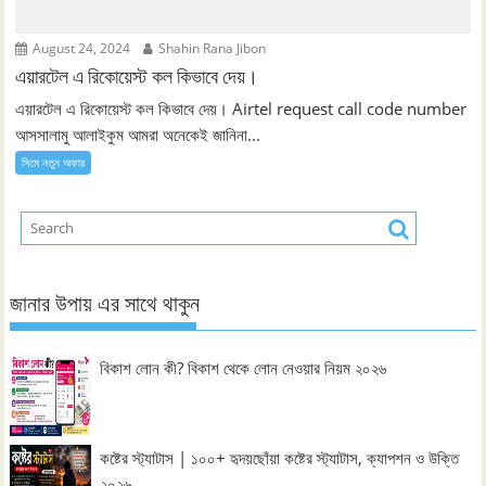
August 24, 2024
Shahin Rana Jibon
এয়ারটেল এ রিকোয়েস্ট কল কিভাবে দেয়।
এয়ারটেল এ রিকোয়েস্ট কল কিভাবে দেয়। Airtel request call code number
আসসালামু আলাইকুম আমরা অনেকেই জানিনা...
সিমে নতুন ‍অফার
জানার উপায় এর সাথে থাকুন
বিকাশ লোন কী? বিকাশ থেকে লোন নেওয়ার নিয়ম ২০২৬
কষ্টের স্ট্যাটাস | ১০০+ হৃদয়ছোঁয়া কষ্টের স্ট্যাটাস, ক্যাপশন ও উক্তি
২০২৬