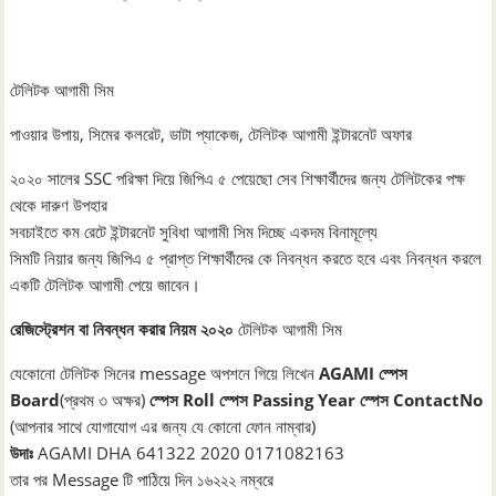
টেলিটক আগামী সিম
পাওয়ার উপায়, সিমের কলরেট, ডাটা প্যাকেজ, টেলিটক আগামী ইন্টারনেট অফার
২০২০ সালের SSC পরিক্ষা দিয়ে জিপিএ ৫ পেয়েছো সেব শিক্ষার্থীদের জন্য টেলিটকের পক্ষ
থেকে দারুণ উপহার
সবচাইতে কম রেটে ইন্টারনেট সুবিধা আগামী সিম দিচ্ছে একদম বিনামূল্যে
সিমটি নিয়ার জন্য জিপিএ ৫ প্রাপ্ত শিক্ষার্থীদের কে নিবন্ধন করতে হবে এবং নিবন্ধন করলে
একটি টেলিটক আগামী পেয়ে জাবেন।
রেজিস্ট্রেশন বা নিবন্ধন করার নিয়ম ২০২০
টেলিটক আগামী সিম
যেকোনো টেলিটক সিনের message অপশনে গিয়ে লিখেন
AGAMI স্পেস
Board
(প্রথম ৩ অক্ষর)
স্পেস Roll স্পেস Passing Year স্পেস ContactNo
(আপনার সাথে যোগাযোগ এর জন্য যে কোনো ফোন নাম্বার)
উদাঃ
AGAMI DHA 641322 2020 0171082163
তার পর Message টি পাঠিয়ে দিন ১৬২২২ নম্বরে