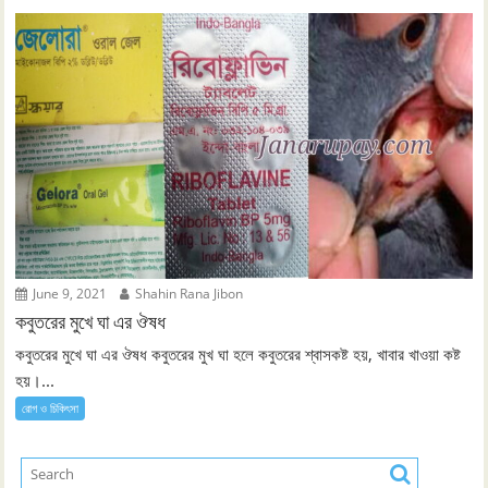
June 9, 2021
Shahin Rana Jibon
কবুতরের মুখে ঘা এর ঔষধ
কবুতরের মুখে ঘা এর ঔষধ কবুতরের মুখ ঘা হলে কবুতরের শ্বাসকষ্ট হয়, খাবার খাওয়া কষ্ট
হয়।...
রোগ ও চিকিৎসা