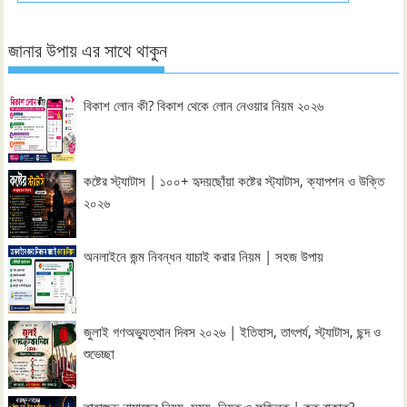
জানার উপায় এর সাথে থাকুন
বিকাশ লোন কী? বিকাশ থেকে লোন নেওয়ার নিয়ম ২০২৬
কষ্টের স্ট্যাটাস | ১০০+ হৃদয়ছোঁয়া কষ্টের স্ট্যাটাস, ক্যাপশন ও উক্তি
২০২৬
অনলাইনে জন্ম নিবন্ধন যাচাই করার নিয়ম | সহজ উপায়
জুলাই গণঅভ্যুত্থান দিবস ২০২৬ | ইতিহাস, তাৎপর্য, স্ট্যাটাস, ছন্দ ও
শুভেচ্ছা
তাহাজ্জুদ নামাজের নিয়ম, সময়, নিয়ত ও ফজিলত | কত রাকাত?