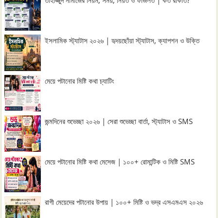
ইসলামিক স্ট্যাটাস ২০২৬ | হৃদয়ছোঁয়া স্ট্যাটাস, ক্যাপশন ও উক্তি
মেয়ে পটানোর মিষ্টি কথা চ্যাটিং
জন্মদিনের শুভেচ্ছা ২০২৬ | সেরা শুভেচ্ছা বার্তা, স্ট্যাটাস ও SMS
মেয়ে পটানোর মিষ্টি কথা মেসেজ | ১০০+ রোমান্টিক ও মিষ্টি SMS
রাগী মেয়েদের পটানোর উপায় | ১০০+ মিষ্টি ও ভদ্র এসএমএস ২০২৬