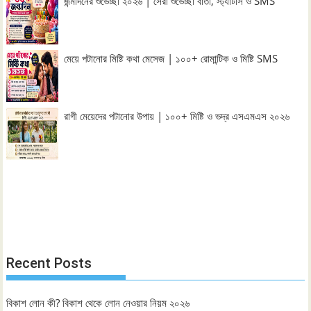
জন্মদিনের শুভেচ্ছা ২০২৬ | সেরা শুভেচ্ছা বার্তা, স্ট্যাটাস ও SMS
মেয়ে পটানোর মিষ্টি কথা মেসেজ | ১০০+ রোমান্টিক ও মিষ্টি SMS
রাগী মেয়েদের পটানোর উপায় | ১০০+ মিষ্টি ও ভদ্র এসএমএস ২০২৬
Recent Posts
বিকাশ লোন কী? বিকাশ থেকে লোন নেওয়ার নিয়ম ২০২৬