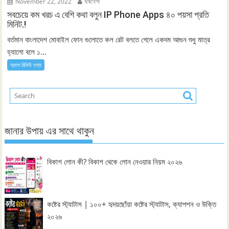
November 22, 2022
ছদ্মবেশী
সবচেয়ে কম খরচ এ বেশি কথা বলুন IP Phone Apps ৪০ পয়সা প্রতি
মিনিট.!
বর্তমান বাংলাদেশ মোবাইল ফোন গুলোতে কল রেট বলতে গেলে একদম আগুন শুধু মাত্র
হ্যালো বলে ১...
অ্যাপ রিভিউ তথ্য
জানার উপায় এর সাথে থাকুন
বিকাশ লোন কী? বিকাশ থেকে লোন নেওয়ার নিয়ম ২০২৬
কষ্টের স্ট্যাটাস | ১০০+ হৃদয়ছোঁয়া কষ্টের স্ট্যাটাস, ক্যাপশন ও উক্তি
২০২৬