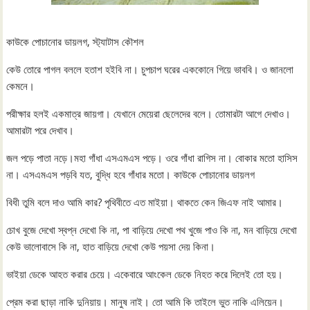
কাউকে পোচানোর ডায়লগ, স্ট্যাটাস কৌশল
কেউ তোরে পাগল বললে হতাশ হইবি না। চুপচাপ ঘরের এককোনে গিয়ে ভাববি। ও জানলো
কেমনে।
পরীক্ষার হলই একমাত্র জায়গা। যেখানে মেয়েরা ছেলেদের বলে। তোমারটা আগে দেখাও।
আমারটা পরে দেখাব।
জল পড়ে পাতা নড়ে।মহা গাঁধা এসএমএস পড়ে। ওরে গাঁধা রাগিস না। বোকার মতো হাসিস
না। এসএমএস পড়বি যত, বুদ্ধি হবে গাঁধার মতো। কাউকে পোচানোর ডায়লগ
বিধী তুমি বলে দাও আমি কার? পৃথিবীতে এত মাইয়া। থাকতে কেন জিএফ নাই আমার।
চোখ বুজে দেখো স্বপ্ন দেখো কি না, পা বাড়িয়ে দেখো পথ খুজে পাও কি না, মন বাড়িয়ে দেখো
কেউ ভালোবাসে কি না, হাত বাড়িয়ে দেখো কেউ পয়সা দেয় কিনা।
ভাইয়া ডেকে আহত করার চেয়ে। একেবারে আংকেল ডেকে নিহত করে দিলেই তো হয়।
প্রেম করা ছাড়া নাকি দুনিয়ায়। মানুষ নাই। তো আমি কি তাইলে ভুত নাকি এলিয়েন।