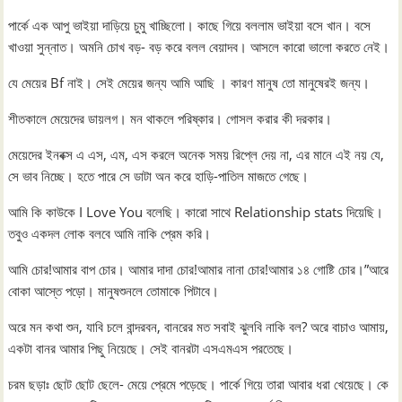
পার্কে এক আপু ভাইয়া দাড়িয়ে চুমু খাচ্ছিলো। কাছে গিয়ে বললাম ভাইয়া বসে খান। বসে
খাওয়া সুন্নাত। অমনি চোখ বড়- বড় করে বলল বেয়াদব। আসলে কারো ভালো করতে নেই।
যে মেয়ের Bf নাই। সেই মেয়ের জন্য আমি আছি । কারণ মানুষ তো মানুষেরই জন্য।
শীতকালে মেয়েদের ডায়লগ। মন থাকলে পরিষ্কার। গোসল করার কী দরকার।
মেয়েদের ইনবক্স এ এস, এম, এস করলে অনেক সময় রিপ্লে দেয় না, এর মানে এই নয় যে,
সে ভাব নিচ্ছে। হতে পারে সে ডাটা অন করে হাড়ি-পাতিল মাজতে গেছে।
আমি কি কাউকে I Love You বলেছি। কারো সাথে Relationship stats দিয়েছি।
তবুও একদল লোক বলবে আমি নাকি প্রেম করি।
আমি চোর!আমার বাপ চোর। আমার দাদা চোর!আমার নানা চোর!আমার ১৪ গোষ্টি চোর।”আরে
বোকা আস্তে পড়ো। মানুষশুনলে তোমাকে পিটাবে।
অরে মন কথা শুন, যাবি চলে বান্দরবন, বানরের মত সবাই ঝুলবি নাকি বল? অরে বাচাও আমায়,
একটা বানর আমার পিছু নিয়েছে। সেই বানরটা এসএমএস পরতেছে।
চরম ছড়াঃ ছোট ছোট ছেলে- মেয়ে প্রেমে পড়েছে। পার্কে গিয়ে তারা আবার ধরা খেয়েছে। কে