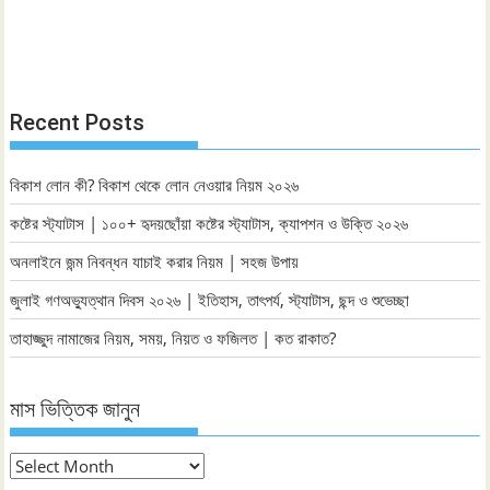
Recent Posts
বিকাশ লোন কী? বিকাশ থেকে লোন নেওয়ার নিয়ম ২০২৬
কষ্টের স্ট্যাটাস | ১০০+ হৃদয়ছোঁয়া কষ্টের স্ট্যাটাস, ক্যাপশন ও উক্তি ২০২৬
অনলাইনে জন্ম নিবন্ধন যাচাই করার নিয়ম | সহজ উপায়
জুলাই গণঅভ্যুত্থান দিবস ২০২৬ | ইতিহাস, তাৎপর্য, স্ট্যাটাস, ছন্দ ও শুভেচ্ছা
তাহাজ্জুদ নামাজের নিয়ম, সময়, নিয়ত ও ফজিলত | কত রাকাত?
মাস ভিত্তিক জানুন
মাস