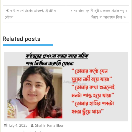
Post
কাউকে পোচানোর ডায়লগ, স্ট্যাটাস
বাসর রাতে স্বামী স্ত্রী একসঙ্গে নামাজ পড়ার
navigation
কৌশল
নিয়ম, বা আবশ্যক কিনা
Related posts
July 4, 2025
Shahin Rana Jibon