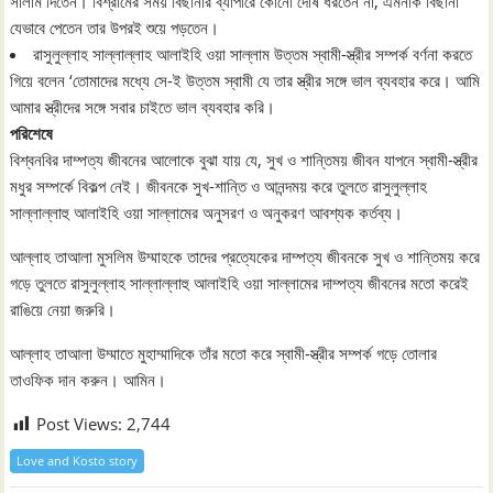
সালাম দিতেন। বিশ্রামের সময় বিছানার ব্যাপারে কোনো দোষ ধরতেন না, এমনকি বিছানা
যেভাবে পেতেন তার উপরই শুয়ে পড়তেন।
রাসুলুল্লাহ সাল্লাল্লাহ আলাইহি ওয়া সাল্লাম উত্তম স্বামী-স্ত্রীর সম্পর্ক বর্ণনা করতে
গিয়ে বলেন ‘তোমাদের মধ্যে সে-ই উত্তম স্বামী যে তার স্ত্রীর সঙ্গে ভাল ব্যবহার করে। আমি
আমার স্ত্রীদের সঙ্গে সবার চাইতে ভাল ব্যবহার করি।
পরিশেষে
বিশ্বনবির দাম্পত্য জীবনের আলোকে বুঝা যায় যে, সুখ ও শান্তিময় জীবন যাপনে স্বামী-স্ত্রীর
মধুর সম্পর্কে বিকল্প নেই। জীবনকে সুখ-শান্তি ও আনন্দময় করে তুলতে রাসুলুল্লাহ
সাল্লাল্লাহু আলাইহি ওয়া সাল্লামের অনুসরণ ও অনুকরণ আবশ্যক কর্তব্য।
আল্লাহ তাআলা মুসলিম উম্মাহকে তাদের প্রত্যেকের দাম্পত্য জীবনকে সুখ ও শান্তিময় করে
গড়ে তুলতে রাসুলুল্লাহ সাল্লাল্লাহু আলাইহি ওয়া সাল্লামের দাম্পত্য জীবনের মতো করেই
রাঙিয়ে নেয়া জরুরি।
আল্লাহ তাআলা উম্মাতে মুহাম্মাদিকে তাঁর মতো করে স্বামী-স্ত্রীর সম্পর্ক গড়ে তোলার
তাওফিক দান করুন। আমিন।
Post Views:
2,744
Love and Kosto story