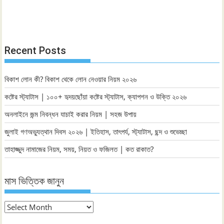
Recent Posts
বিকাশ লোন কী? বিকাশ থেকে লোন নেওয়ার নিয়ম ২০২৬
কষ্টের স্ট্যাটাস | ১০০+ হৃদয়ছোঁয়া কষ্টের স্ট্যাটাস, ক্যাপশন ও উক্তি ২০২৬
অনলাইনে জন্ম নিবন্ধন যাচাই করার নিয়ম | সহজ উপায়
জুলাই গণঅভ্যুত্থান দিবস ২০২৬ | ইতিহাস, তাৎপর্য, স্ট্যাটাস, ছন্দ ও শুভেচ্ছা
তাহাজ্জুদ নামাজের নিয়ম, সময়, নিয়ত ও ফজিলত | কত রাকাত?
মাস ভিত্তিক জানুন
মাস
ভিত্তিক