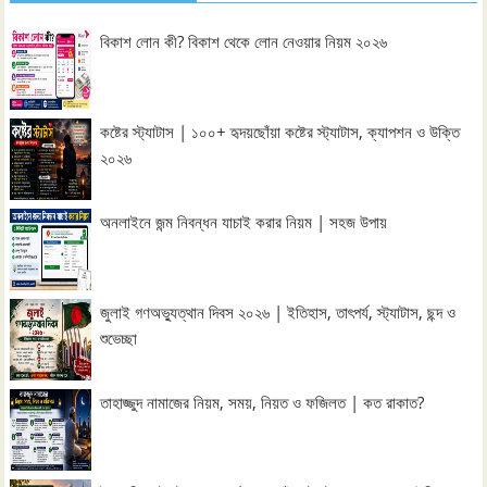
বিকাশ লোন কী? বিকাশ থেকে লোন নেওয়ার নিয়ম ২০২৬
কষ্টের স্ট্যাটাস | ১০০+ হৃদয়ছোঁয়া কষ্টের স্ট্যাটাস, ক্যাপশন ও উক্তি
২০২৬
অনলাইনে জন্ম নিবন্ধন যাচাই করার নিয়ম | সহজ উপায়
জুলাই গণঅভ্যুত্থান দিবস ২০২৬ | ইতিহাস, তাৎপর্য, স্ট্যাটাস, ছন্দ ও
শুভেচ্ছা
তাহাজ্জুদ নামাজের নিয়ম, সময়, নিয়ত ও ফজিলত | কত রাকাত?