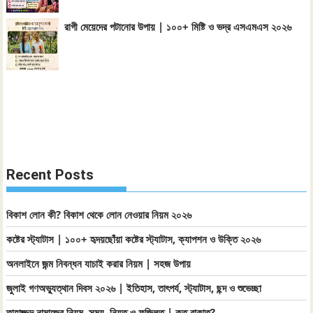
রাগী মেয়েদের পটানোর উপায় | ১০০+ মিষ্টি ও ভদ্র এসএমএস ২০২৬
Recent Posts
বিকাশ লোন কী? বিকাশ থেকে লোন নেওয়ার নিয়ম ২০২৬
কষ্টের স্ট্যাটাস | ১০০+ হৃদয়ছোঁয়া কষ্টের স্ট্যাটাস, ক্যাপশন ও উক্তি ২০২৬
অনলাইনে জন্ম নিবন্ধন যাচাই করার নিয়ম | সহজ উপায়
জুলাই গণঅভ্যুত্থান দিবস ২০২৬ | ইতিহাস, তাৎপর্য, স্ট্যাটাস, ছন্দ ও শুভেচ্ছা
তাহাজ্জুদ নামাজের নিয়ম, সময়, নিয়ত ও ফজিলত | কত রাকাত?