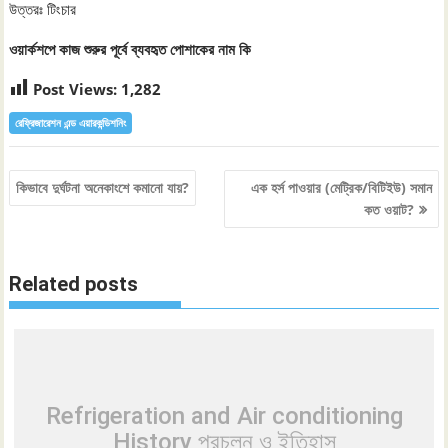
উত্তরঃ টিংচার
ওয়ার্কশপে কাজ শুরুর পূর্বে ব্যবহৃত পোশাকের নাম কি
Post Views:
1,282
রেফ্রিজারেশন এন্ড এয়ারকন্ডিশনিং
Post
কিভাবে দুর্ঘটনা অনেকাংশে কমানো যায়?
এক হর্স পাওয়ার (মেট্রিক/বিটিইউ) সমান
navigation
কত ওয়াট?
Related posts
Refrigeration and Air conditioning
History প্রচলন ও ইতিহাস