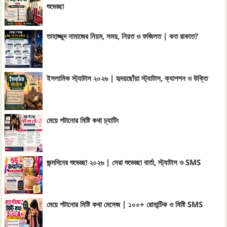
শুভেচ্ছা
তাহাজ্জুদ নামাজের নিয়ম, সময়, নিয়ত ও ফজিলত | কত রাকাত?
ইসলামিক স্ট্যাটাস ২০২৬ | হৃদয়ছোঁয়া স্ট্যাটাস, ক্যাপশন ও উক্তি
মেয়ে পটানোর মিষ্টি কথা চ্যাটিং
জন্মদিনের শুভেচ্ছা ২০২৬ | সেরা শুভেচ্ছা বার্তা, স্ট্যাটাস ও SMS
মেয়ে পটানোর মিষ্টি কথা মেসেজ | ১০০+ রোমান্টিক ও মিষ্টি SMS