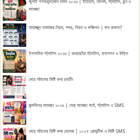
জুলাই গণঅভ্যুত্থান দিবস ২০২৬ | ইতিহাস, তাৎপর্য, স্ট্যাটাস, ছন্দ ও
শুভেচ্ছা
তাহাজ্জুদ নামাজের নিয়ম, সময়, নিয়ত ও ফজিলত | কত রাকাত?
ইসলামিক স্ট্যাটাস ২০২৬ | হৃদয়ছোঁয়া স্ট্যাটাস, ক্যাপশন ও উক্তি
মেয়ে পটানোর মিষ্টি কথা চ্যাটিং
জন্মদিনের শুভেচ্ছা ২০২৬ | সেরা শুভেচ্ছা বার্তা, স্ট্যাটাস ও SMS
মেয়ে পটানোর মিষ্টি কথা মেসেজ | ১০০+ রোমান্টিক ও মিষ্টি SMS