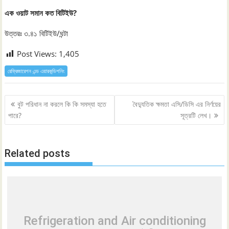
এক ওয়াট সমান কত বিটিইউ?
উত্তরঃ ৩.৪১ বিটিইউ/ঘন্টা
Post Views:
1,405
রেফ্রিজারেশন এন্ড এয়ারকন্ডিশনিং
Post
বুট পরিধান না করলে কি কি সমস্যা হতে
বৈদ্যুতিক ক্ষমতা এসি/ডিসি এর নির্ণয়ের
navigation
পারে?
সূত্রটি লেখ।
Related posts
Refrigeration and Air conditioning