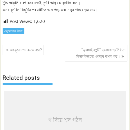
পিন্ড আকৃতি ধারণ করে বলেই চুপরি আলু কে বুলবিল বলে।
এসব বুলবিল কিছুদিন পর মাটিতে খসে পড়ে এবং নতুন গাছের জন্ম দেয়।
Post Views:
1,620
এডুকেশনাল নিউজ
Post
অঙ্কুরোদগম কাকে বলে?
“অ্যাসাইনমেন্ট” ব্যবসায় প্রতিষ্ঠানে
navigation
হিসাববিজ্ঞানের গুরুত্ব বাখ্যা কর।
Related posts
খ দিয়ে শব্দ গঠন