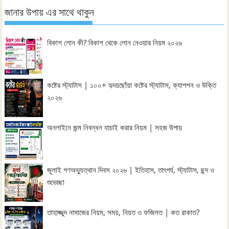
জানার উপায় এর সাথে থাকুন
বিকাশ লোন কী? বিকাশ থেকে লোন নেওয়ার নিয়ম ২০২৬
কষ্টের স্ট্যাটাস | ১০০+ হৃদয়ছোঁয়া কষ্টের স্ট্যাটাস, ক্যাপশন ও উক্তি
২০২৬
অনলাইনে জন্ম নিবন্ধন যাচাই করার নিয়ম | সহজ উপায়
জুলাই গণঅভ্যুত্থান দিবস ২০২৬ | ইতিহাস, তাৎপর্য, স্ট্যাটাস, ছন্দ ও
শুভেচ্ছা
তাহাজ্জুদ নামাজের নিয়ম, সময়, নিয়ত ও ফজিলত | কত রাকাত?