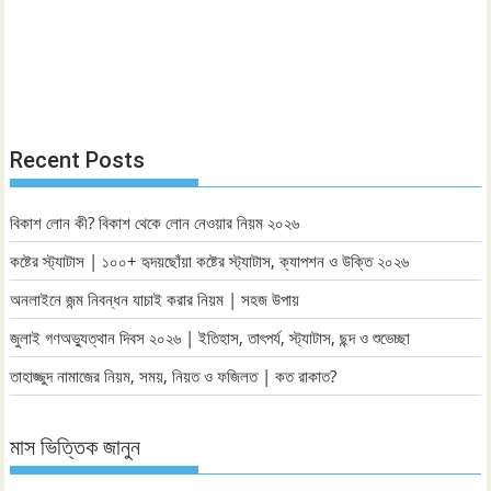
Recent Posts
বিকাশ লোন কী? বিকাশ থেকে লোন নেওয়ার নিয়ম ২০২৬
কষ্টের স্ট্যাটাস | ১০০+ হৃদয়ছোঁয়া কষ্টের স্ট্যাটাস, ক্যাপশন ও উক্তি ২০২৬
অনলাইনে জন্ম নিবন্ধন যাচাই করার নিয়ম | সহজ উপায়
জুলাই গণঅভ্যুত্থান দিবস ২০২৬ | ইতিহাস, তাৎপর্য, স্ট্যাটাস, ছন্দ ও শুভেচ্ছা
তাহাজ্জুদ নামাজের নিয়ম, সময়, নিয়ত ও ফজিলত | কত রাকাত?
মাস ভিত্তিক জানুন