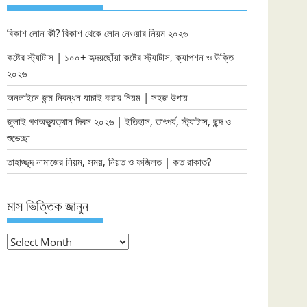
বিকাশ লোন কী? বিকাশ থেকে লোন নেওয়ার নিয়ম ২০২৬
কষ্টের স্ট্যাটাস | ১০০+ হৃদয়ছোঁয়া কষ্টের স্ট্যাটাস, ক্যাপশন ও উক্তি
২০২৬
অনলাইনে জন্ম নিবন্ধন যাচাই করার নিয়ম | সহজ উপায়
জুলাই গণঅভ্যুত্থান দিবস ২০২৬ | ইতিহাস, তাৎপর্য, স্ট্যাটাস, ছন্দ ও
শুভেচ্ছা
তাহাজ্জুদ নামাজের নিয়ম, সময়, নিয়ত ও ফজিলত | কত রাকাত?
মাস ভিত্তিক জানুন
মাস
ভিত্তিক
জানুন