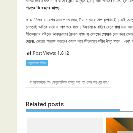
ভেতর ধরে রাখতে না পারে তবে ঠান্ডা অনুভূত হবে। তাই শান্তর উচিত ছিল র
শান্তর কি ধরনের কাপড়
কারন সিল্ক বা রেশম এবং পশম হচ্ছে উচ্চ মাত্রায় তাপ কুপরিবাহী। এই তন
ভেতরেই আটকে রাখে বা তাপ ধরে রাখে। উষ্ণতাকে বাইরে যেতে বাধা দেয় ফল
শীতকালের বাইরের আবহাওয়ার ঠান্ডাও পশম বা রেশমের পোষাক ভেদ করে ভেত
দেয়না, ভেতরে প্রবেশ করতেও দেয়না বলে শীতকালে শরীর ঊষ্ণ থাকে। এবং
Post Views:
1,812
এডুকেশনাল নিউজ
Post
নাইলনকে নন-সেলুলোজিক তন্তু বলা হয় কেন ব্যাখ্যা কর?
navigation
Related posts