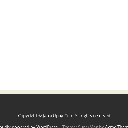
Copyright © JanarUpay.Com All rights reserved
oudly powered by WordPress
|
Theme: SuperMag by
Acme Them